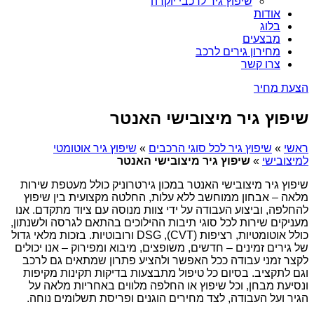
שיפוץ גיר לרכבי יוקרה
אודות
בלוג
מבצעים
מחירון גירים לרכב
צרו קשר
הצעת מחיר
שיפוץ גיר מיצובישי האנטר
ראשי
»
שיפוץ גיר לכל סוגי הרכבים
»
שיפוץ גיר אוטומטי
למיצובישי
»
שיפוץ גיר מיצובישי האנטר
שיפוץ גיר מיצובישי האנטר במכון גירטרוניק כולל מעטפת שירות
מלאה – אבחון ממוחשב ללא עלות, החלטה מקצועית בין שיפוץ
להחלפה, וביצוע העבודה על ידי צוות מנוסה עם ציוד מתקדם. אנו
מעניקים שירות לכל סוגי תיבות ההילוכים בהתאם לגרסה ולשנתון,
כולל אוטומטיות, רציפות (CVT), DSG ורובוטיות. בזכות מלאי גדול
של גירים זמינים – חדשים, משופצים, מיבוא ומפירוק – אנו יכולים
לקצר זמני עבודה ככל האפשר ולהציע פתרון שמתאים גם לרכב
וגם לתקציב. בסיום כל טיפול מתבצעות בדיקות תקינות מקיפות
ונסיעת מבחן, וכל שיפוץ או החלפה מלווים באחריות מלאה על
הגיר ועל העבודה, לצד מחירים הוגנים ופריסת תשלומים נוחה.