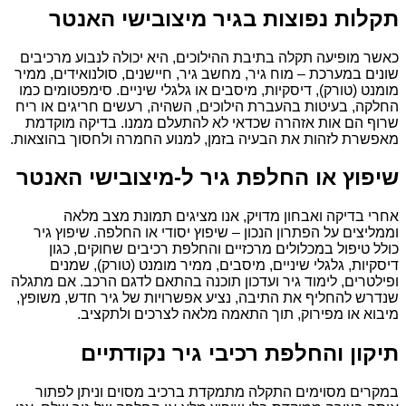
תקלות נפוצות בגיר מיצובישי האנטר
כאשר מופיעה תקלה בתיבת ההילוכים, היא יכולה לנבוע מרכיבים
שונים במערכת – מוח גיר, מחשב גיר, חיישנים, סולנואידים, ממיר
מומנט (טורק), דיסקיות, מיסבים או גלגלי שיניים. סימפטומים כמו
החלקה, בעיטות בהעברת הילוכים, השהיה, רעשים חריגים או ריח
שרוף הם אות אזהרה שכדאי לא להתעלם ממנו. בדיקה מוקדמת
מאפשרת לזהות את הבעיה בזמן, למנוע החמרה ולחסוך בהוצאות.
שיפוץ או החלפת גיר ל-מיצובישי האנטר
אחרי בדיקה ואבחון מדויק, אנו מציגים תמונת מצב מלאה
וממליצים על הפתרון הנכון – שיפוץ יסודי או החלפה. שיפוץ גיר
כולל טיפול במכלולים מרכזיים והחלפת רכיבים שחוקים, כגון
דיסקיות, גלגלי שיניים, מיסבים, ממיר מומנט (טורק), שמנים
ופילטרים, לימוד גיר ועדכון תוכנה בהתאם לדגם הרכב. אם מתגלה
שנדרש להחליף את התיבה, נציע אפשרויות של גיר חדש, משופץ,
מיבוא או מפירוק, תוך התאמה מלאה לצרכים ולתקציב.
תיקון והחלפת רכיבי גיר נקודתיים
במקרים מסוימים התקלה מתמקדת ברכיב מסוים וניתן לפתור