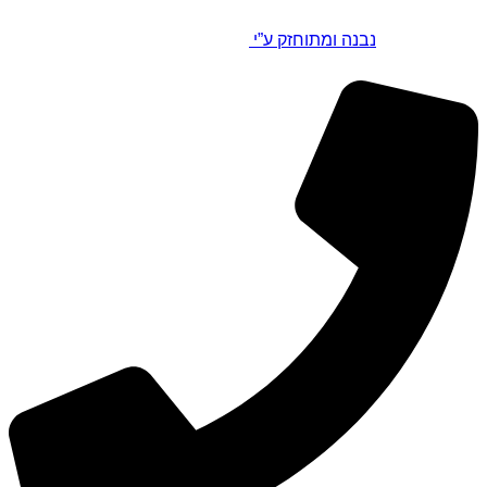
נבנה ומתוחזק ע”י