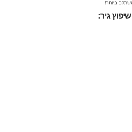
משתלם ביותר!
יפוץ גיר: