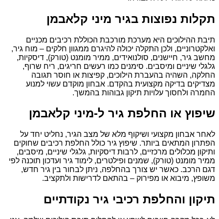
תקלות נפוצות בגיר מיני קלאבמן
תיבת ההילוכים היא מערכת מורכבת הכוללת רכיבים מכניים
ואלקטרוניים, ולכן התקלה יכולה להיגרם ממגוון חלקים – מוח גיר,
מחשב גיר, חיישנים, סולנואידים, ממיר מומנט (טורק), דיסקיות,
גלגלי שיניים ומיסבים. סימנים כמו רעשים חריגים, ריח שרוף,
החלקה, השהיה בהעברת הילוכים, קפיצות או חוסר תגובה
מצדיקים בדיקה מקצועית בהקדם. אבחון מוקדם עשוי למנוע
החמרה ולחסוך עלויות תיקון גבוהות בהמשך.
שיפוץ או החלפת גיר ל-מיני קלאבמן
לאחר אבחון מקצועי ושיקוף מלא של מצב הגיר, נחליט יחד על
הפתרון המתאים ביותר. שיפוץ גיר כולל החלפת רכיבים שחוקים
ותיקון מכלולים מרכזיים, לרבות דיסקיות, גלגלי שיניים, מיסבים,
ממיר מומנט (טורק), שמנים ופילטרים, לימוד גיר ועדכון תוכנה לפי
דגם הרכב. כאשר יש צורך בהחלפה, ניתן לבחור בין גיר חדש,
משופץ, מיבוא או מפירוק – בהתאם לדרישות ולתקציב.
תיקון והחלפת רכיבי גיר נקודתיים