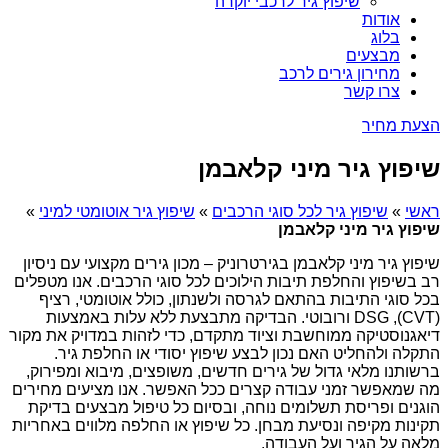
שיפוץ גיר לרכבי יוקרה
אודות
בלוג
מבצעים
מחירון גירים לרכב
צרו קשר
הצעת מחיר
שיפוץ גיר מיני קלאבמן
ראשי
»
שיפוץ גיר לכל סוגי הרכבים
»
שיפוץ גיר אוטומטי למיני
»
שיפוץ גיר מיני קלאבמן
שיפוץ גיר מיני קלאבמן בגירטרוניק – מכון גירים מקצועי עם ניסיון
רב בשיפוץ והחלפת תיבות הילוכים לכל סוגי הרכבים. אנו מטפלים
בכל סוגי התיבות בהתאם לגרסה ולשנתון, כולל אוטומטי, רציף
(CVT), DSG ורובוטי. הבדיקה מתבצעת ללא עלות באמצעות
דיאגנוסטיקה ממוחשבת וציוד מתקדם, כדי לזהות במדויק את מקור
התקלה ולהחליט האם נכון לבצע שיפוץ יסודי או החלפת גיר.
ברשותנו מלאי גדול של גירים חדשים, משופצים, מיבוא ומפירוק,
מה שמאפשר זמני עבודה קצרים ככל האפשר. אנו מציעים מחירים
הוגנים ופריסת תשלומים נוחה, ובסיום כל טיפול מבצעים בדיקת
תקינות מקיפה ונסיעת מבחן. כל שיפוץ או החלפה מלווים באחריות
מלאה על הגיר ועל העבודה.