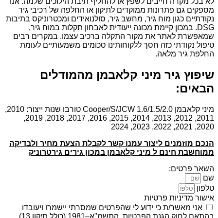
לא בכל מקרה חייבים לשפץ או להחליף תיבת הילוכים שלמה. אנו
מספקים גם פתרונות ממוקדים לתיקון או החלפה של רכיבי גיר
נקודתיים כגון מוח גיר, מחשב גיר, סולנואידים ומכטרוניקס בתיבות
DSG. במכון קיימת מכונה ייעודית לאבחון תקלות במוח גיר,
שמאפשרת לאתר את מקור התקלה ברכיב עצמו. במקרים רבים
טיפול נקודתי כזה חסך ללקוחותינו סכומים משמעותיים לעומת
החלפת גיר מלאה.
שיפוץ גיר מיני קלאבמן מהמודלים
הבאים:
מיני קלאבמן Cooper/S/JCW 1.6/1.5/2.0 טורבו שנות ייצור: 2010,
2011, 2012, 2013, 2014, 2015, 2016, 2017, 2018, 2019,
2020, 2021, 2022, 2023, 2024
הנכם מוזמנים ליצור עמנו קשר לקבלת הצעת מחיר ולבדיקה
ממוחשבת חינם ל מיני קלאבמן במכון גירים גירטרוניק
השאר פרטים:
שם
טלפון
אישור מדיניות פרטיות
אני מאשר/ת כי ידוע לי שהפרטים שמסרתי יישמרו ויעובדו
בהתאם לחוק הגנת הפרטיות, התשמ"א–1981 (כולל תיקון 13),