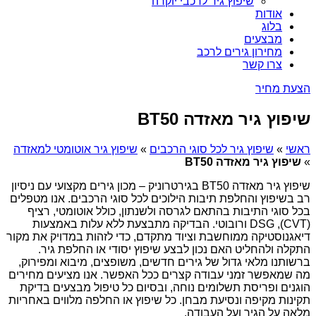
שיפוץ גיר לרכבי יוקרה
אודות
בלוג
מבצעים
מחירון גירים לרכב
צרו קשר
הצעת מחיר
שיפוץ גיר מאזדה BT50
ראשי
»
שיפוץ גיר לכל סוגי הרכבים
»
שיפוץ גיר אוטומטי למאזדה
»
שיפוץ גיר מאזדה BT50
שיפוץ גיר מאזדה BT50 בגירטרוניק – מכון גירים מקצועי עם ניסיון
רב בשיפוץ והחלפת תיבות הילוכים לכל סוגי הרכבים. אנו מטפלים
בכל סוגי התיבות בהתאם לגרסה ולשנתון, כולל אוטומטי, רציף
(CVT), DSG ורובוטי. הבדיקה מתבצעת ללא עלות באמצעות
דיאגנוסטיקה ממוחשבת וציוד מתקדם, כדי לזהות במדויק את מקור
התקלה ולהחליט האם נכון לבצע שיפוץ יסודי או החלפת גיר.
ברשותנו מלאי גדול של גירים חדשים, משופצים, מיבוא ומפירוק,
מה שמאפשר זמני עבודה קצרים ככל האפשר. אנו מציעים מחירים
הוגנים ופריסת תשלומים נוחה, ובסיום כל טיפול מבצעים בדיקת
תקינות מקיפה ונסיעת מבחן. כל שיפוץ או החלפה מלווים באחריות
מלאה על הגיר ועל העבודה.