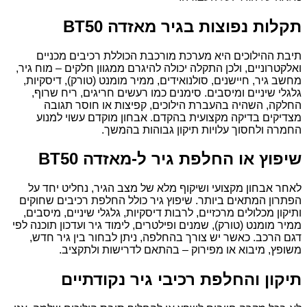
תקלות נפוצות בגיר מאזדה BT50
תיבת ההילוכים היא מערכת מורכבת הכוללת רכיבים מכניים
ואלקטרוניים, ולכן התקלה יכולה להיגרם ממגוון חלקים – מוח גיר,
מחשב גיר, חיישנים, סולנואידים, ממיר מומנט (טורק), דיסקיות,
גלגלי שיניים ומיסבים. סימנים כמו רעשים חריגים, ריח שרוף,
החלקה, השהיה בהעברת הילוכים, קפיצות או חוסר תגובה
מצדיקים בדיקה מקצועית בהקדם. אבחון מוקדם עשוי למנוע
החמרה ולחסוך עלויות תיקון גבוהות בהמשך.
שיפוץ או החלפת גיר ל-מאזדה BT50
לאחר אבחון מקצועי ושיקוף מלא של מצב הגיר, נחליט יחד על
הפתרון המתאים ביותר. שיפוץ גיר כולל החלפת רכיבים שחוקים
ותיקון מכלולים מרכזיים, לרבות דיסקיות, גלגלי שיניים, מיסבים,
ממיר מומנט (טורק), שמנים ופילטרים, לימוד גיר ועדכון תוכנה לפי
דגם הרכב. כאשר יש צורך בהחלפה, ניתן לבחור בין גיר חדש,
משופץ, מיבוא או מפירוק – בהתאם לדרישות ולתקציב.
תיקון והחלפת רכיבי גיר נקודתיים