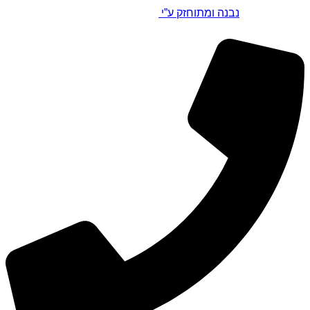
נבנה ומתוחזק ע”י