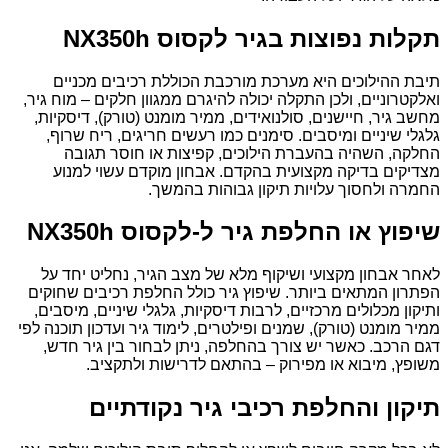
תקלות נפוצות בגיר לקסוס NX350h
תיבת ההילוכים היא מערכת מורכבת הכוללת רכיבים מכניים
ואלקטרוניים, ולכן התקלה יכולה להיגרם ממגוון חלקים – מוח גיר,
מחשב גיר, חיישנים, סולנואידים, ממיר מומנט (טורק), דיסקיות,
גלגלי שיניים ומיסבים. סימנים כמו רעשים חריגים, ריח שרוף,
החלקה, השהיה בהעברת הילוכים, קפיצות או חוסר תגובה
מצדיקים בדיקה מקצועית בהקדם. אבחון מוקדם עשוי למנוע
החמרה ולחסוך עלויות תיקון גבוהות בהמשך.
שיפוץ או החלפת גיר ל-לקסוס NX350h
לאחר אבחון מקצועי ושיקוף מלא של מצב הגיר, נחליט יחד על
הפתרון המתאים ביותר. שיפוץ גיר כולל החלפת רכיבים שחוקים
ותיקון מכלולים מרכזיים, לרבות דיסקיות, גלגלי שיניים, מיסבים,
ממיר מומנט (טורק), שמנים ופילטרים, לימוד גיר ועדכון תוכנה לפי
דגם הרכב. כאשר יש צורך בהחלפה, ניתן לבחור בין גיר חדש,
משופץ, מיבוא או מפירוק – בהתאם לדרישות ולתקציב.
תיקון והחלפת רכיבי גיר נקודתיים