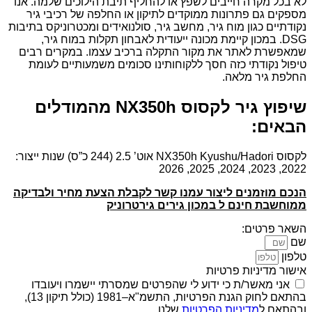
לא בכל מקרה חייבים לשפץ או להחליף תיבת הילוכים שלמה. אנו
מספקים גם פתרונות ממוקדים לתיקון או החלפה של רכיבי גיר
נקודתיים כגון מוח גיר, מחשב גיר, סולנואידים ומכטרוניקס בתיבות
DSG. במכון קיימת מכונה ייעודית לאבחון תקלות במוח גיר,
שמאפשרת לאתר את מקור התקלה ברכיב עצמו. במקרים רבים
טיפול נקודתי כזה חסך ללקוחותינו סכומים משמעותיים לעומת
החלפת גיר מלאה.
שיפוץ גיר לקסוס NX350h מהמודלים
הבאים:
לקסוס NX350h Kyushu/Hadori אוט’ 2.5 (244 כ”ס) שנות ייצור:
2022, 2023, 2024, 2025, 2026
הנכם מוזמנים ליצור עמנו קשר לקבלת הצעת מחיר ולבדיקה
ממוחשבת חינם ל במכון גירים גירטרוניק
השאר פרטים:
שם
טלפון
אישור מדיניות פרטיות
אני מאשר/ת כי ידוע לי שהפרטים שמסרתי יישמרו ויעובדו
בהתאם לחוק הגנת הפרטיות, התשמ"א–1981 (כולל תיקון 13),
ובהתאם ל
מדיניות הפרטיות
שלנו.