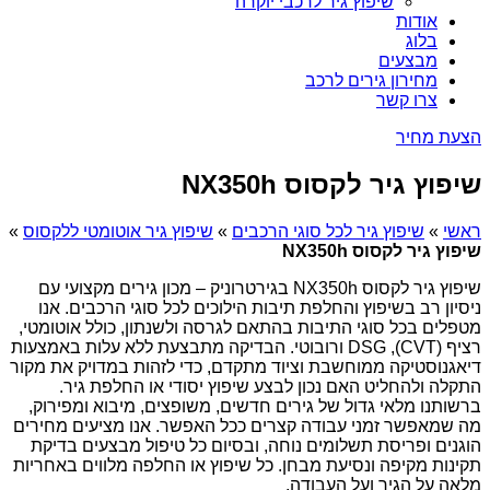
שיפוץ גיר לרכבי יוקרה
אודות
בלוג
מבצעים
מחירון גירים לרכב
צרו קשר
הצעת מחיר
שיפוץ גיר לקסוס NX350h
ראשי
»
שיפוץ גיר לכל סוגי הרכבים
»
שיפוץ גיר אוטומטי ללקסוס
»
שיפוץ גיר לקסוס NX350h
שיפוץ גיר לקסוס NX350h בגירטרוניק – מכון גירים מקצועי עם
ניסיון רב בשיפוץ והחלפת תיבות הילוכים לכל סוגי הרכבים. אנו
מטפלים בכל סוגי התיבות בהתאם לגרסה ולשנתון, כולל אוטומטי,
רציף (CVT), DSG ורובוטי. הבדיקה מתבצעת ללא עלות באמצעות
דיאגנוסטיקה ממוחשבת וציוד מתקדם, כדי לזהות במדויק את מקור
התקלה ולהחליט האם נכון לבצע שיפוץ יסודי או החלפת גיר.
ברשותנו מלאי גדול של גירים חדשים, משופצים, מיבוא ומפירוק,
מה שמאפשר זמני עבודה קצרים ככל האפשר. אנו מציעים מחירים
הוגנים ופריסת תשלומים נוחה, ובסיום כל טיפול מבצעים בדיקת
תקינות מקיפה ונסיעת מבחן. כל שיפוץ או החלפה מלווים באחריות
מלאה על הגיר ועל העבודה.