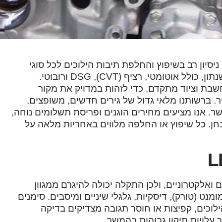
ם מקצועי עם ניסיון רב בשיפוץ והחלפת תיבות הילוכים לכל סוגי
הרכבים. אנו מטפלים בכל סוגי התיבות בהתאם לגרסה ולשנתון, כולל אוטומטי, רציף (CVT), DSG ורובוטי.
ת וציוד מתקדם, כדי לזהות במדויק את מקור
. ברשותנו מלאי גדול של גירים חדשים, משופצים,
. אנו מציעים מחירים הוגנים ופריסת תשלומים נוחה,
חן. כל שיפוץ או החלפה מלווים באחריות מלאה על
ואלקטרוניים, ולכן התקלה יכולה להיגרם ממגוון
מנט (טורק), דיסקיות, גלגלי שיניים ומיסבים. סימנים
וכים, קפיצות או חוסר תגובה מצדיקים בדיקה
עלויות תיקון גבוהות בהמשך.