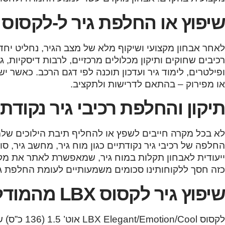
שיפוץ או החלפת גיר ל-לקסוס LBX
לאחר אבחון מקצועי ושיקוף מלא של מצב הגיר, נחליט יחד
רכיבים שחוקים ותיקון מכלולים מרכזיים, לרבות דיסקיות, ג
ופילטרים, לימוד גיר ועדכון תוכנה לפי דגם הרכב. כאשר יש
או מפירוק – בהתאם לדרישות ולתקציב.
תיקון והחלפת רכיבי גיר נקודתי
לא בכל מקרה חייבים לשפץ או להחליף תיבת הילוכים שלמה
ייעודית לאבחון תקלות במוח גיר, שמאפשרת לאתר את מקו
כזה חסך ללקוחותינו סכומים משמעותיים לעומת החלפת ג
שיפוץ גיר לקסוס LBX מהמודלים הבאים:
לקסוס LBX Elegant/Emotion/Cool אוט’ 1.5 (136 כ”ס) שנות ייצור: 2024, 2025, 2026