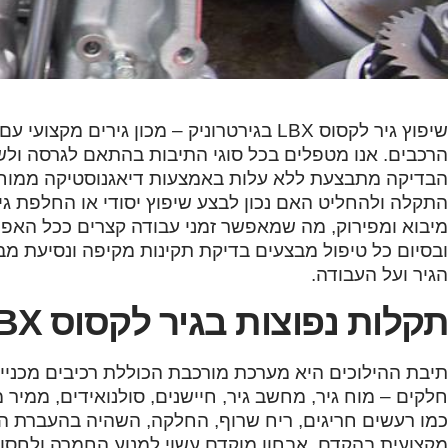
שיפוץ גיר לקסוס LBX בגירטרוניק – מכון גירי
הבדיקה מתבצעת ללא עלות באמצעות דיאגנוסטיקה ממוחשב
התקלה ולהחליט האם נכון לבצע שיפוץ יסודי או החלפת גיר
מיבוא ומפירוק, מה שמאפשר זמני עבודה קצרים ככל האפשר
ובסיום כל טיפול מבצעים בדיקת תקינות מקיפה ונסיעת מב
הגיר ועל העבודה.
תקלות נפוצות בגיר לקסוס LBX
תיבת ההילוכים היא מערכת מורכבת הכוללת רכיבים מכניים 
חלקים – מוח גיר, מחשב גיר, חיישנים, סולנואידים, ממיר מו
כמו רעשים חריגים, ריח שרוף, החלקה, השהיה בהעברת היל
מקצועית בהקדם. אבחון מוקדם עשוי למנוע החמרה ולחסוך 