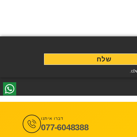
שלח
נו.
דברו איתנו
077-6048388