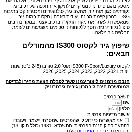
לא בכל מקרה חייבים לשפץ או להחליף תיבת הילוכים שלמה. אנו
מספקים גם פתרונות ממוקדים לתיקון או החלפה של רכיבי גיר
נקודתיים כגון מוח גיר, מחשב גיר, סולנואידים ומכטרוניקס בתיבות
DSG. במכון קיימת מכונה ייעודית לאבחון תקלות במוח גיר,
שמאפשרת לאתר את מקור התקלה ברכיב עצמו. במקרים רבים
טיפול נקודתי כזה חסך ללקוחותינו סכומים משמעותיים לעומת
החלפת גיר מלאה.
שיפוץ גיר לקסוס IS300 מהמודלים
הבאים:
לקסוס IS300 F-Sport/Luxury אוט’ 2.0 טורבו (245 כ”ס) שנות
ייצור: 2021, 2022, 2023, 2024, 2025, 2026
הנכם מוזמנים ליצור עמנו קשר לקבלת הצעת מחיר ולבדיקה
ממוחשבת חינם ל במכון גירים גירטרוניק
השאר פרטים:
שם
טלפון
אישור מדיניות פרטיות
אני מאשר/ת כי ידוע לי שהפרטים שמסרתי יישמרו ויעובדו
בהתאם לחוק הגנת הפרטיות, התשמ"א–1981 (כולל תיקון 13),
ובהתאם ל
מדיניות הפרטיות
שלנו.