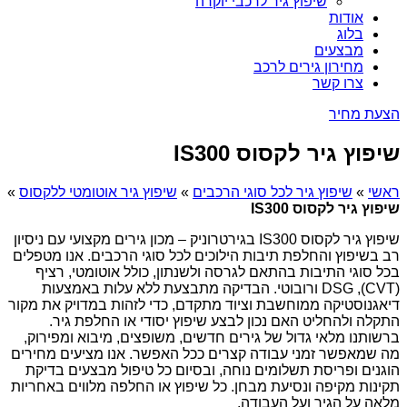
שיפוץ גיר לרכבי יוקרה
אודות
בלוג
מבצעים
מחירון גירים לרכב
צרו קשר
הצעת מחיר
שיפוץ גיר לקסוס IS300
ראשי
»
שיפוץ גיר לכל סוגי הרכבים
»
שיפוץ גיר אוטומטי ללקסוס
»
שיפוץ גיר לקסוס IS300
שיפוץ גיר לקסוס IS300 בגירטרוניק – מכון גירים מקצועי עם ניסיון
רב בשיפוץ והחלפת תיבות הילוכים לכל סוגי הרכבים. אנו מטפלים
בכל סוגי התיבות בהתאם לגרסה ולשנתון, כולל אוטומטי, רציף
(CVT), DSG ורובוטי. הבדיקה מתבצעת ללא עלות באמצעות
דיאגנוסטיקה ממוחשבת וציוד מתקדם, כדי לזהות במדויק את מקור
התקלה ולהחליט האם נכון לבצע שיפוץ יסודי או החלפת גיר.
ברשותנו מלאי גדול של גירים חדשים, משופצים, מיבוא ומפירוק,
מה שמאפשר זמני עבודה קצרים ככל האפשר. אנו מציעים מחירים
הוגנים ופריסת תשלומים נוחה, ובסיום כל טיפול מבצעים בדיקת
תקינות מקיפה ונסיעת מבחן. כל שיפוץ או החלפה מלווים באחריות
מלאה על הגיר ועל העבודה.