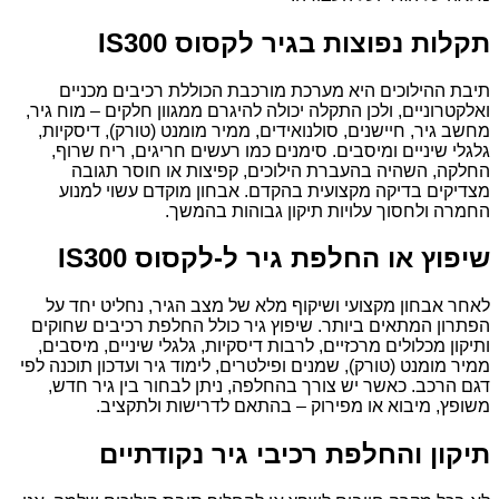
תקלות נפוצות בגיר לקסוס IS300
תיבת ההילוכים היא מערכת מורכבת הכוללת רכיבים מכניים
ואלקטרוניים, ולכן התקלה יכולה להיגרם ממגוון חלקים – מוח גיר,
מחשב גיר, חיישנים, סולנואידים, ממיר מומנט (טורק), דיסקיות,
גלגלי שיניים ומיסבים. סימנים כמו רעשים חריגים, ריח שרוף,
החלקה, השהיה בהעברת הילוכים, קפיצות או חוסר תגובה
מצדיקים בדיקה מקצועית בהקדם. אבחון מוקדם עשוי למנוע
החמרה ולחסוך עלויות תיקון גבוהות בהמשך.
שיפוץ או החלפת גיר ל-לקסוס IS300
לאחר אבחון מקצועי ושיקוף מלא של מצב הגיר, נחליט יחד על
הפתרון המתאים ביותר. שיפוץ גיר כולל החלפת רכיבים שחוקים
ותיקון מכלולים מרכזיים, לרבות דיסקיות, גלגלי שיניים, מיסבים,
ממיר מומנט (טורק), שמנים ופילטרים, לימוד גיר ועדכון תוכנה לפי
דגם הרכב. כאשר יש צורך בהחלפה, ניתן לבחור בין גיר חדש,
משופץ, מיבוא או מפירוק – בהתאם לדרישות ולתקציב.
תיקון והחלפת רכיבי גיר נקודתיים