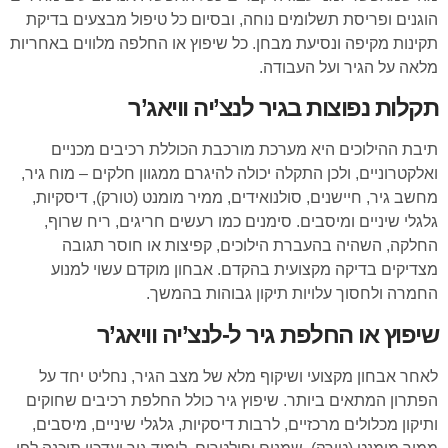
הוגנים ופריסת תשלומים נוחה, ובסיום כל טיפול מבצעים בדיקת
תקינות מקיפה ונסיעת מבחן. כל שיפוץ או החלפה מלווים באחריות
מלאה על הגיר ועל העבודה.
תקלות נפוצות בגיר לנצ’יה וויאג’ר
תיבת ההילוכים היא מערכת מורכבת הכוללת רכיבים מכניים
ואלקטרוניים, ולכן התקלה יכולה להיגרם ממגוון חלקים – מוח גיר,
מחשב גיר, חיישנים, סולנואידים, ממיר מומנט (טורק), דיסקיות,
גלגלי שיניים ומיסבים. סימנים כמו רעשים חריגים, ריח שרוף,
החלקה, השהיה בהעברת הילוכים, קפיצות או חוסר תגובה
מצדיקים בדיקה מקצועית בהקדם. אבחון מוקדם עשוי למנוע
החמרה ולחסוך עלויות תיקון גבוהות בהמשך.
שיפוץ או החלפת גיר ל-לנצ’יה וויאג’ר
לאחר אבחון מקצועי ושיקוף מלא של מצב הגיר, נחליט יחד על
הפתרון המתאים ביותר. שיפוץ גיר כולל החלפת רכיבים שחוקים
ותיקון מכלולים מרכזיים, לרבות דיסקיות, גלגלי שיניים, מיסבים,