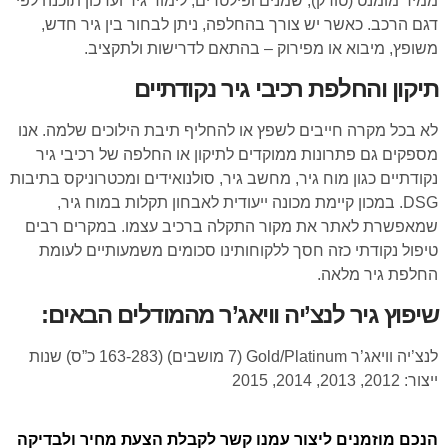
ממיר מומנט (טורק), שמנים ופילטרים, לימוד גיר ועדכון תוכנה לפי
דגם הרכב. כאשר יש צורך בהחלפה, ניתן לבחור בין גיר חדש,
משופץ, מיבוא או מפירוק – בהתאם לדרישות ולתקציב.
תיקון והחלפת רכיבי גיר נקודתיים
לא בכל מקרה חייבים לשפץ או להחליף תיבת הילוכים שלמה. אנו
מספקים גם פתרונות ממוקדים לתיקון או החלפה של רכיבי גיר
נקודתיים כגון מוח גיר, מחשב גיר, סולנואידים ומכטרוניקס בתיבות
DSG. במכון קיימת מכונה ייעודית לאבחון תקלות במוח גיר,
שמאפשרת לאתר את מקור התקלה ברכיב עצמו. במקרים רבים
טיפול נקודתי כזה חסך ללקוחותינו סכומים משמעותיים לעומת
החלפת גיר מלאה.
שיפוץ גיר לנצ’יה וויאג’ר מהמודלים הבאים:
לנצ’יה וויאג’ר Gold/Platinum (7 מושבים) (163-283 כ”ס) שנות
ייצור: 2012, 2013, 2014, 2015
הנכם מוזמנים ליצור עמנו קשר לקבלת הצעת מחיר ולבדיקה