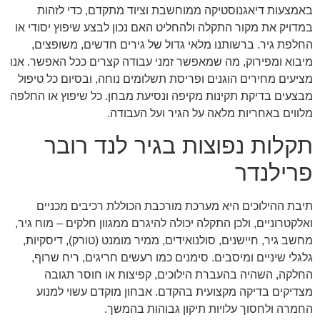
באמצעות דיאגנוסטיקה ממוחשבת וציוד מתקדם, כדי לזהות
במדויק את מקור התקלה ולהחליט האם נכון לבצע שיפוץ יסודי או
החלפת גיר. ברשותנו מלאי גדול של גירים חדשים, משופצים,
מיבוא ומפירוק, מה שמאפשר זמני עבודה קצרים ככל האפשר. אנו
מציעים מחירים הוגנים ופריסת תשלומים נוחה, ובסיום כל טיפול
מבצעים בדיקת תקינות מקיפה ונסיעת מבחן. כל שיפוץ או החלפה
מלווים באחריות מלאה על הגיר ועל העבודה.
תקלות נפוצות בגיר לנד רובר
פרילנדר
תיבת ההילוכים היא מערכת מורכבת הכוללת רכיבים מכניים
ואלקטרוניים, ולכן התקלה יכולה להיגרם ממגוון חלקים – מוח גיר,
מחשב גיר, חיישנים, סולנואידים, ממיר מומנט (טורק), דיסקיות,
גלגלי שיניים ומיסבים. סימנים כמו רעשים חריגים, ריח שרוף,
החלקה, השהיה בהעברת הילוכים, קפיצות או חוסר תגובה
מצדיקים בדיקה מקצועית בהקדם. אבחון מוקדם עשוי למנוע
החמרה ולחסוך עלויות תיקון גבוהות בהמשך.