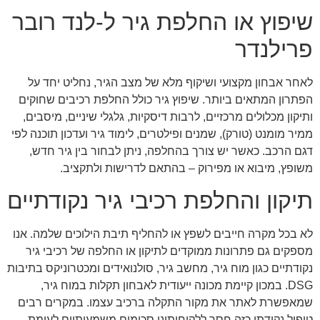
שיפוץ או החלפת גיר ל-לנד רובר
פרילנדר
לאחר אבחון מקצועי ושיקוף מלא של מצב הגיר, נחליט יחד על
הפתרון המתאים ביותר. שיפוץ גיר כולל החלפת רכיבים שחוקים
ותיקון מכלולים מרכזיים, לרבות דיסקיות, גלגלי שיניים, מיסבים,
ממיר מומנט (טורק), שמנים ופילטרים, לימוד גיר ועדכון תוכנה לפי
דגם הרכב. כאשר יש צורך בהחלפה, ניתן לבחור בין גיר חדש,
משופץ, מיבוא או מפירוק – בהתאם לדרישות ולתקציב.
תיקון והחלפת רכיבי גיר נקודתיים
לא בכל מקרה חייבים לשפץ או להחליף תיבת הילוכים שלמה. אנו
מספקים גם פתרונות ממוקדים לתיקון או החלפה של רכיבי גיר
נקודתיים כגון מוח גיר, מחשב גיר, סולנואידים ומכטרוניקס בתיבות
DSG. במכון קיימת מכונה ייעודית לאבחון תקלות במוח גיר,
שמאפשרת לאתר את מקור התקלה ברכיב עצמו. במקרים רבים
טיפול נקודתי כזה חסך ללקוחותינו סכומים משמעותיים לעומת