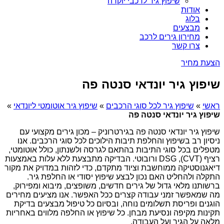
שיפוץ גיר לרכבי יוקרה
אודות
בלוג
מבצעים
מחירון גירים לרכב
צרו קשר
הצעת מחיר
שיפוץ גיר יונדאי סנטה פה
ראשי
»
שיפוץ גיר לכל סוגי הרכבים
»
שיפוץ גיר אוטומטי ליונדאי
»
שיפוץ גיר יונדאי סנטה פה
שיפוץ גיר יונדאי סנטה פה בגירטרוניק – מכון גירים מקצועי עם
ניסיון רב בשיפוץ והחלפת תיבות הילוכים לכל סוגי הרכבים. אנו
מטפלים בכל סוגי התיבות בהתאם לגרסה ולשנתון, כולל אוטומטי,
רציף (CVT), DSG ורובוטי. הבדיקה מתבצעת ללא עלות באמצעות
דיאגנוסטיקה ממוחשבת וציוד מתקדם, כדי לזהות במדויק את מקור
התקלה ולהחליט האם נכון לבצע שיפוץ יסודי או החלפת גיר.
ברשותנו מלאי גדול של גירים חדשים, משופצים, מיבוא ומפירוק,
מה שמאפשר זמני עבודה קצרים ככל האפשר. אנו מציעים מחירים
הוגנים ופריסת תשלומים נוחה, ובסיום כל טיפול מבצעים בדיקת
תקינות מקיפה ונסיעת מבחן. כל שיפוץ או החלפה מלווים באחריות
מלאה על הגיר ועל העבודה.