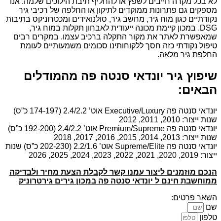
לא בכל מקרה חייבים לשפץ או להחליף תיבת הילוכים שלמה. אנו
מספקים גם פתרונות ממוקדים לתיקון או החלפה של רכיבי גיר
נקודתיים כגון מוח גיר, מחשב גיר, סולנואידים ומכטרוניקס בתיבות
DSG. במכון קיימת מכונה ייעודית לאבחון תקלות במוח גיר,
שמאפשרת לאתר את מקור התקלה ברכיב עצמו. במקרים רבים
טיפול נקודתי כזה חסך ללקוחותינו סכומים משמעותיים לעומת
החלפת גיר מלאה.
שיפוץ גיר יונדאי סנטה פה מהמודלים
הבאים:
יונדאי סנטה פה Executive/Luxury אוט’ 2.4/2.2 (174-197 כ”ס)
שנות ייצור: 2010, 2011, 2012
יונדאי סנטה פה Premium/Supreme אוט’ 2.4/2.2 (192-200 כ”ס)
שנות ייצור: 2013, 2014, 2015, 2016, 2017, 2018
יונדאי סנטה פה Supreme/Elite אוט’ 2.2/1.6 (202-230 כ”ס) שנות
ייצור: 2019, 2020, 2021, 2022, 2023, 2024, 2025, 2026
הנכם מוזמנים ליצור עמנו קשר לקבלת הצעת מחיר ולבדיקה
ממוחשבת חינם ל יונדאי סנטה פה במכון גירים גירטרוניק
השאר פרטים:
שם
טלפון