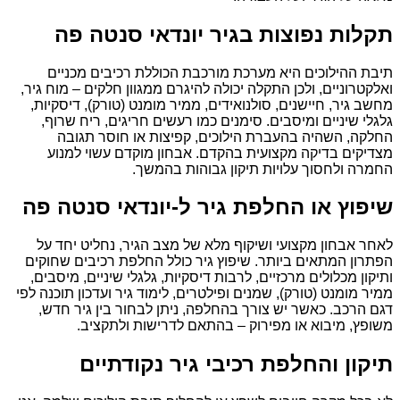
תקלות נפוצות בגיר יונדאי סנטה פה
תיבת ההילוכים היא מערכת מורכבת הכוללת רכיבים מכניים
ואלקטרוניים, ולכן התקלה יכולה להיגרם ממגוון חלקים – מוח גיר,
מחשב גיר, חיישנים, סולנואידים, ממיר מומנט (טורק), דיסקיות,
גלגלי שיניים ומיסבים. סימנים כמו רעשים חריגים, ריח שרוף,
החלקה, השהיה בהעברת הילוכים, קפיצות או חוסר תגובה
מצדיקים בדיקה מקצועית בהקדם. אבחון מוקדם עשוי למנוע
החמרה ולחסוך עלויות תיקון גבוהות בהמשך.
שיפוץ או החלפת גיר ל-יונדאי סנטה פה
לאחר אבחון מקצועי ושיקוף מלא של מצב הגיר, נחליט יחד על
הפתרון המתאים ביותר. שיפוץ גיר כולל החלפת רכיבים שחוקים
ותיקון מכלולים מרכזיים, לרבות דיסקיות, גלגלי שיניים, מיסבים,
ממיר מומנט (טורק), שמנים ופילטרים, לימוד גיר ועדכון תוכנה לפי
דגם הרכב. כאשר יש צורך בהחלפה, ניתן לבחור בין גיר חדש,
משופץ, מיבוא או מפירוק – בהתאם לדרישות ולתקציב.
תיקון והחלפת רכיבי גיר נקודתיים