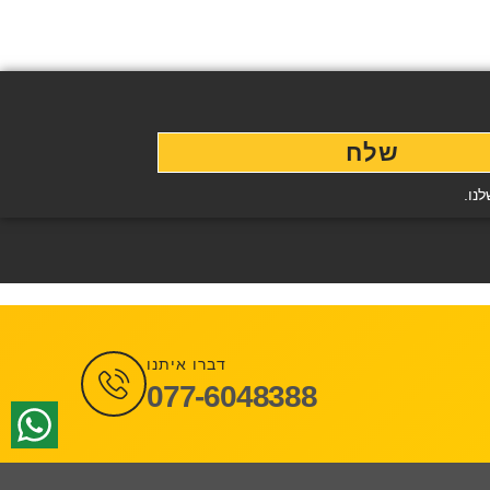
שלח
נו.
דברו איתנו
077-6048388