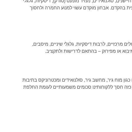
ישנים, סולנואידים, ממיר מומנט (טורק), דיסקיות, גלגלי
עית בהקדם. אבחון מוקדם עשוי למנוע החמרה ולחסוך
ם מרכזיים, לרבות דיסקיות, גלגלי שיניים, מיסבים,
מיבוא או מפירוק – בהתאם לדרישות ולתקציב.
גון מוח גיר, מחשב גיר, סולנואידים ומכטרוניקס בתיבות
י כזה חסך ללקוחותינו סכומים משמעותיים לעומת החלפת