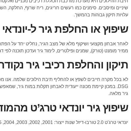
תיבת ההילוכים היא מערכת מורכבת הכוללת רכיבים מכניים ואלקטרוניי
שיניים ומיסבים. סימנים כמו רעשים חריגים, ריח שרוף, החלקה, ה
עלויות תיקון גבוהות בהמשך.
שיפוץ או החלפת גיר ל-יונדאי 
לאחר אבחון מקצועי ושיקוף מלא של מצב הגיר, נחליט יחד על הפתרון 
ממיר מומנט (טורק), שמנים ופילטרים, לימוד גיר ועדכון תוכנה לפי
תיקון והחלפת רכיבי גיר נקודת
לא בכל מקרה חייבים לשפץ או להחליף תיבת הילוכים שלמה. אנו מספק
DSG. במכון קיימת מכונה ייעודית לאבחון תקלות במוח גיר, ש
גיר מלאה.
שיפוץ גיר יונדאי טרג’ט מהמו
יונדאי טרג’ט 2.0 טורבו-דיזל שנות ייצור: 2001, 2002, 2003, 2004, 2005, 2006, 2007