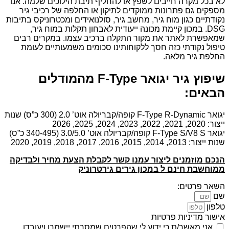
לא בכל מקרה חייבים לשפץ או להחליף תיבת הילוכים שלמה. אנו
מספקים גם פתרונות ממוקדים לתיקון או החלפה של רכיבי גיר
נקודתיים כגון מוח גיר, מחשב גיר, סולנואידים ומכטרוניקס בתיבות
DSG. במכון קיימת מכונה ייעודית לאבחון תקלות במוח גיר,
שמאפשרת לאתר את מקור התקלה ברכיב עצמו. במקרים רבים
טיפול נקודתי כזה חסך ללקוחותינו סכומים משמעותיים לעומת
החלפת גיר מלאה.
שיפוץ גיר יגואר F-Type מהמודלים
הבאים:
יגואר F-Type R-Dynamic קופה/קבריולה אוט’ 2.0 (300 כ”ס) שנות
ייצור: 2020, 2021, 2022, 2023, 2024, 2025, 2026
יגואר F-Type S/V8 S קופה/קבריולה אוט’ 3.0/5.0 (340-495 כ”ס)
שנות ייצור: 2013, 2014, 2015, 2016, 2017, 2018, 2019, 2020
הנכם מוזמנים ליצור עמנו קשר לקבלת הצעת מחיר ולבדיקה
ממוחשבת חינם ל במכון גירים גירטרוניק
השאר פרטים:
שם
טלפון
אישור מדיניות פרטיות
אני מאשר/ת כי ידוע לי שהפרטים שמסרתי יישמרו ויעובדו