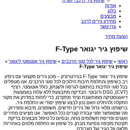
שיפוץ גיר לרכבי יוקרה
אודות
בלוג
מבצעים
מחירון גירים לרכב
צרו קשר
הצעת מחיר
שיפוץ גיר יגואר F-Type
ראשי
»
שיפוץ גיר לכל סוגי הרכבים
»
שיפוץ גיר אוטומטי ליגואר
»
שיפוץ גיר יגואר F-Type
שיפוץ גיר יגואר F-Type בגירטרוניק – מכון גירים מקצועי עם ניסיון
רב בשיפוץ והחלפת תיבות הילוכים לכל סוגי הרכבים. אנו מטפלים
בכל סוגי התיבות בהתאם לגרסה ולשנתון, כולל אוטומטי, רציף
(CVT), DSG ורובוטי. הבדיקה מתבצעת ללא עלות באמצעות
דיאגנוסטיקה ממוחשבת וציוד מתקדם, כדי לזהות במדויק את מקור
התקלה ולהחליט האם נכון לבצע שיפוץ יסודי או החלפת גיר.
ברשותנו מלאי גדול של גירים חדשים, משופצים, מיבוא ומפירוק,
מה שמאפשר זמני עבודה קצרים ככל האפשר. אנו מציעים מחירים
הוגנים ופריסת תשלומים נוחה, ובסיום כל טיפול מבצעים בדיקת
תקינות מקיפה ונסיעת מבחן. כל שיפוץ או החלפה מלווים באחריות
מלאה על הגיר ועל העבודה.