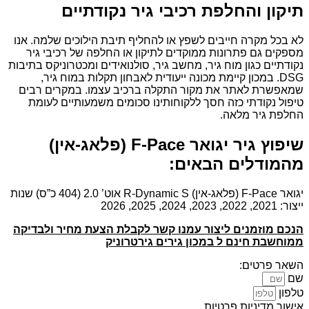
תיקון והחלפת רכיבי גיר נקודתיים
לא בכל מקרה חייבים לשפץ או להחליף תיבת הילוכים שלמה. אנו
מספקים גם פתרונות ממוקדים לתיקון או החלפה של רכיבי גיר
נקודתיים כגון מוח גיר, מחשב גיר, סולנואידים ומכטרוניקס בתיבות
DSG. במכון קיימת מכונה ייעודית לאבחון תקלות במוח גיר,
שמאפשרת לאתר את מקור התקלה ברכיב עצמו. במקרים רבים
טיפול נקודתי כזה חסך ללקוחותינו סכומים משמעותיים לעומת
החלפת גיר מלאה.
שיפוץ גיר יגואר F-Pace (פלאג-אין)
מהמודלים הבאים:
יגואר F-Pace (פלאג-אין) R-Dynamic S אוט’ 2.0 (404 כ”ס) שנות
ייצור: 2021, 2022, 2023, 2024, 2025, 2026
הנכם מוזמנים ליצור עמנו קשר לקבלת הצעת מחיר ולבדיקה
ממוחשבת חינם ל במכון גירים גירטרוניק
השאר פרטים:
שם
טלפון
אישור מדיניות פרטיות