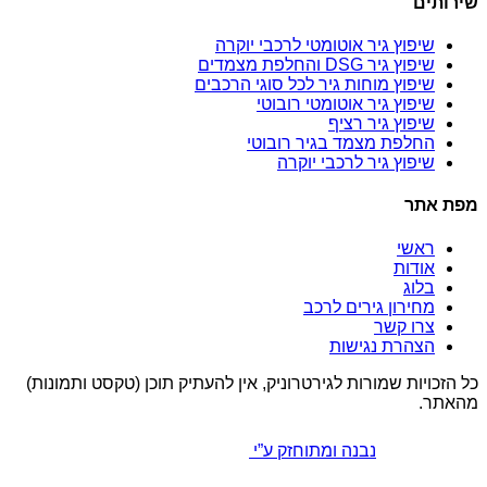
שירותים
שיפוץ גיר אוטומטי לרכבי יוקרה
שיפוץ גיר DSG והחלפת מצמדים
שיפוץ מוחות גיר לכל סוגי הרכבים
שיפוץ גיר אוטומטי רובוטי
שיפוץ גיר רציף
החלפת מצמד בגיר רובוטי
שיפוץ גיר לרכבי יוקרה
מפת אתר
ראשי
אודות
בלוג
מחירון גירים לרכב
צרו קשר
הצהרת נגישות
כל הזכויות שמורות לגירטרוניק, אין להעתיק תוכן (טקסט ותמונות)
מהאתר.
נבנה ומתוחזק ע”י