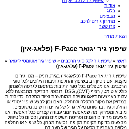
שיפוץ גיר לרכבי יוקרה
אודות
בלוג
מבצעים
מחירון גירים לרכב
צרו קשר
הצעת מחיר
שיפוץ גיר יגואר F-Pace (פלאג-אין)
ראשי
»
שיפוץ גיר לכל סוגי הרכבים
»
שיפוץ גיר אוטומטי ליגואר
»
שיפוץ גיר יגואר F-Pace (פלאג-אין)
שיפוץ גיר יגואר F-Pace (פלאג-אין) בגירטרוניק – מכון גירים
מקצועי עם ניסיון רב בשיפוץ והחלפת תיבות הילוכים לכל סוגי
הרכבים. אנו מטפלים בכל סוגי התיבות בהתאם לגרסה ולשנתון,
כולל אוטומטי, רציף (CVT), DSG ורובוטי. הבדיקה מתבצעת ללא
עלות באמצעות דיאגנוסטיקה ממוחשבת וציוד מתקדם, כדי לזהות
במדויק את מקור התקלה ולהחליט האם נכון לבצע שיפוץ יסודי או
החלפת גיר. ברשותנו מלאי גדול של גירים חדשים, משופצים,
מיבוא ומפירוק, מה שמאפשר זמני עבודה קצרים ככל האפשר. אנו
מציעים מחירים הוגנים ופריסת תשלומים נוחה, ובסיום כל טיפול
מבצעים בדיקת תקינות מקיפה ונסיעת מבחן. כל שיפוץ או החלפה
מלווים באחריות מלאה על הגיר ועל העבודה.