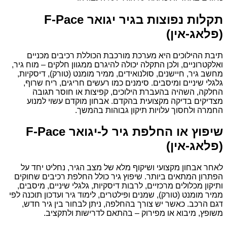
תקלות נפוצות בגיר יגואר F-Pace
(פלאג-אין)
תיבת ההילוכים היא מערכת מורכבת הכוללת רכיבים מכניים
ואלקטרוניים, ולכן התקלה יכולה להיגרם ממגוון חלקים – מוח גיר,
מחשב גיר, חיישנים, סולנואידים, ממיר מומנט (טורק), דיסקיות,
גלגלי שיניים ומיסבים. סימנים כמו רעשים חריגים, ריח שרוף,
החלקה, השהיה בהעברת הילוכים, קפיצות או חוסר תגובה
מצדיקים בדיקה מקצועית בהקדם. אבחון מוקדם עשוי למנוע
החמרה ולחסוך עלויות תיקון גבוהות בהמשך.
שיפוץ או החלפת גיר ל-יגואר F-Pace
(פלאג-אין)
לאחר אבחון מקצועי ושיקוף מלא של מצב הגיר, נחליט יחד על
הפתרון המתאים ביותר. שיפוץ גיר כולל החלפת רכיבים שחוקים
ותיקון מכלולים מרכזיים, לרבות דיסקיות, גלגלי שיניים, מיסבים,
ממיר מומנט (טורק), שמנים ופילטרים, לימוד גיר ועדכון תוכנה לפי
דגם הרכב. כאשר יש צורך בהחלפה, ניתן לבחור בין גיר חדש,
משופץ, מיבוא או מפירוק – בהתאם לדרישות ולתקציב.