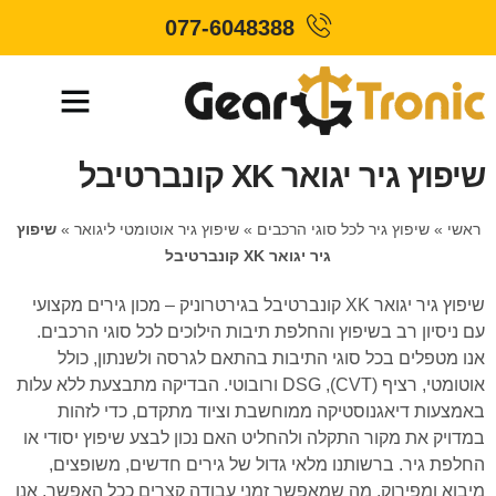
077-6048388
שיפוץ גיר יגואר XK קונברטיבל
ראשי
»
שיפוץ גיר לכל סוגי הרכבים
»
שיפוץ גיר אוטומטי ליגואר
»
שיפוץ
גיר יגואר XK קונברטיבל
שיפוץ גיר יגואר XK קונברטיבל בגירטרוניק – מכון גירים מקצועי
עם ניסיון רב בשיפוץ והחלפת תיבות הילוכים לכל סוגי הרכבים.
אנו מטפלים בכל סוגי התיבות בהתאם לגרסה ולשנתון, כולל
אוטומטי, רציף (CVT), DSG ורובוטי. הבדיקה מתבצעת ללא עלות
באמצעות דיאגנוסטיקה ממוחשבת וציוד מתקדם, כדי לזהות
במדויק את מקור התקלה ולהחליט האם נכון לבצע שיפוץ יסודי או
החלפת גיר. ברשותנו מלאי גדול של גירים חדשים, משופצים,
מיבוא ומפירוק, מה שמאפשר זמני עבודה קצרים ככל האפשר. אנו