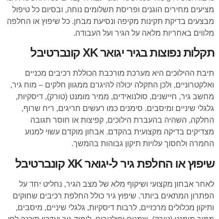
מציעים מחירים הוגנים ופריסת תשלומים נוחה, ובסיום כל טיפול
מבצעים בדיקת תקינות מקיפה ונסיעת מבחן. כל שיפוץ או החלפה
מלווים באחריות מלאה על הגיר ועל העבודה.
תקלות נפוצות בגיר יגואר XK קונברטיבל
תיבת ההילוכים היא מערכת מורכבת הכוללת רכיבים מכניים
ואלקטרוניים, ולכן התקלה יכולה להיגרם ממגוון חלקים – מוח גיר,
מחשב גיר, חיישנים, סולנואידים, ממיר מומנט (טורק), דיסקיות,
גלגלי שיניים ומיסבים. סימנים כמו רעשים חריגים, ריח שרוף,
החלקה, השהיה בהעברת הילוכים, קפיצות או חוסר תגובה
מצדיקים בדיקה מקצועית בהקדם. אבחון מוקדם עשוי למנוע
החמרה ולחסוך עלויות תיקון גבוהות בהמשך.
שיפוץ או החלפת גיר ל-יגואר XK קונברטיבל
לאחר אבחון מקצועי ושיקוף מלא של מצב הגיר, נחליט יחד על
הפתרון המתאים ביותר. שיפוץ גיר כולל החלפת רכיבים שחוקים
ותיקון מכלולים מרכזיים, לרבות דיסקיות, גלגלי שיניים, מיסבים,