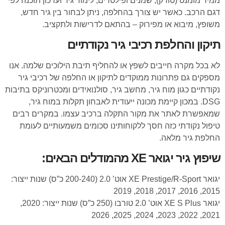
ממיר מומנט (טורק), שמנים ופילטרים, לימוד גיר ועדכון תוכנה לפי
דגם הרכב. כאשר יש צורך בהחלפה, ניתן לבחור בין גיר חדש,
משופץ, מיבוא או מפירוק – בהתאם לדרישות ולתקציב.
תיקון והחלפת רכיבי גיר נקודתיים
לא בכל מקרה חייבים לשפץ או להחליף תיבת הילוכים שלמה. אנו
מספקים גם פתרונות ממוקדים לתיקון או החלפה של רכיבי גיר
נקודתיים כגון מוח גיר, מחשב גיר, סולנואידים ומכטרוניקס בתיבות
DSG. במכון קיימת מכונה ייעודית לאבחון תקלות במוח גיר,
שמאפשרת לאתר את מקור התקלה ברכיב עצמו. במקרים רבים
טיפול נקודתי כזה חסך ללקוחותינו סכומים משמעותיים לעומת
החלפת גיר מלאה.
שיפוץ גיר יגואר XE מהמודלים הבאים:
יגואר XE Prestige/R-Sport אוט’ 2.0 (200-240 כ”ס) שנות ייצור:
2015, 2016, 2017, 2018, 2019
יגואר XE S Plus אוט’ 2.0 טורבו (250 כ”ס) שנות ייצור: 2020,
2021, 2022, 2023, 2024, 2025, 2026