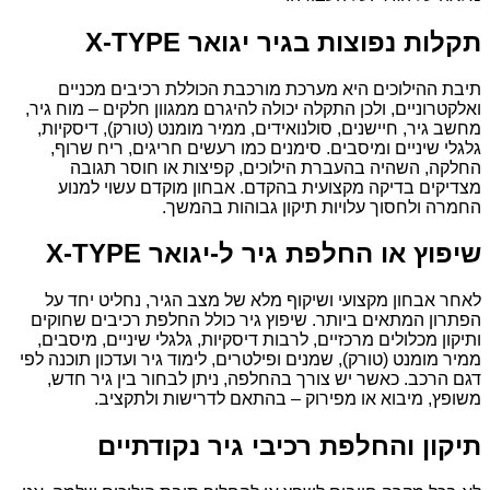
תקלות נפוצות בגיר יגואר X-TYPE
תיבת ההילוכים היא מערכת מורכבת הכוללת רכיבים מכניים
ואלקטרוניים, ולכן התקלה יכולה להיגרם ממגוון חלקים – מוח גיר,
מחשב גיר, חיישנים, סולנואידים, ממיר מומנט (טורק), דיסקיות,
גלגלי שיניים ומיסבים. סימנים כמו רעשים חריגים, ריח שרוף,
החלקה, השהיה בהעברת הילוכים, קפיצות או חוסר תגובה
מצדיקים בדיקה מקצועית בהקדם. אבחון מוקדם עשוי למנוע
החמרה ולחסוך עלויות תיקון גבוהות בהמשך.
שיפוץ או החלפת גיר ל-יגואר X-TYPE
לאחר אבחון מקצועי ושיקוף מלא של מצב הגיר, נחליט יחד על
הפתרון המתאים ביותר. שיפוץ גיר כולל החלפת רכיבים שחוקים
ותיקון מכלולים מרכזיים, לרבות דיסקיות, גלגלי שיניים, מיסבים,
ממיר מומנט (טורק), שמנים ופילטרים, לימוד גיר ועדכון תוכנה לפי
דגם הרכב. כאשר יש צורך בהחלפה, ניתן לבחור בין גיר חדש,
משופץ, מיבוא או מפירוק – בהתאם לדרישות ולתקציב.
תיקון והחלפת רכיבי גיר נקודתיים