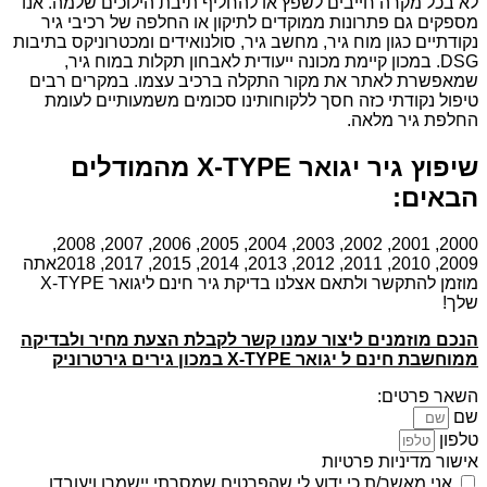
לא בכל מקרה חייבים לשפץ או להחליף תיבת הילוכים שלמה. אנו
מספקים גם פתרונות ממוקדים לתיקון או החלפה של רכיבי גיר
נקודתיים כגון מוח גיר, מחשב גיר, סולנואידים ומכטרוניקס בתיבות
DSG. במכון קיימת מכונה ייעודית לאבחון תקלות במוח גיר,
שמאפשרת לאתר את מקור התקלה ברכיב עצמו. במקרים רבים
טיפול נקודתי כזה חסך ללקוחותינו סכומים משמעותיים לעומת
החלפת גיר מלאה.
שיפוץ גיר יגואר X-TYPE מהמודלים
הבאים:
2000, 2001, 2002, 2003, 2004, 2005, 2006, 2007, 2008,
2009, 2010, 2011, 2012, 2013, 2014, 2015, 2017, 2018אתה
מוזמן להתקשר ולתאם אצלנו בדיקת גיר חינם ליגואר X-TYPE
שלך!
הנכם מוזמנים ליצור עמנו קשר לקבלת הצעת מחיר ולבדיקה
ממוחשבת חינם ל יגואר X-TYPE במכון גירים גירטרוניק
השאר פרטים:
שם
טלפון
אישור מדיניות פרטיות
אני מאשר/ת כי ידוע לי שהפרטים שמסרתי יישמרו ויעובדו