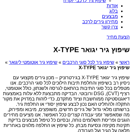
שיפוץ גיר לרכבי יוקרה
אודות
בלוג
מבצעים
מחירון גירים לרכב
צרו קשר
הצעת מחיר
שיפוץ גיר יגואר X-TYPE
ראשי
»
שיפוץ גיר לכל סוגי הרכבים
»
שיפוץ גיר אוטומטי ליגואר
»
שיפוץ גיר יגואר X-TYPE
שיפוץ גיר יגואר X-TYPE בגירטרוניק – מכון גירים מקצועי עם
ניסיון רב בשיפוץ והחלפת תיבות הילוכים לכל סוגי הרכבים. אנו
מטפלים בכל סוגי התיבות בהתאם לגרסה ולשנתון, כולל אוטומטי,
רציף (CVT), DSG ורובוטי. הבדיקה מתבצעת ללא עלות באמצעות
דיאגנוסטיקה ממוחשבת וציוד מתקדם, כדי לזהות במדויק את מקור
התקלה ולהחליט האם נכון לבצע שיפוץ יסודי או החלפת גיר.
ברשותנו מלאי גדול של גירים חדשים, משופצים, מיבוא ומפירוק,
מה שמאפשר זמני עבודה קצרים ככל האפשר. אנו מציעים מחירים
הוגנים ופריסת תשלומים נוחה, ובסיום כל טיפול מבצעים בדיקת
תקינות מקיפה ונסיעת מבחן. כל שיפוץ או החלפה מלווים באחריות
מלאה על הגיר ועל העבודה.