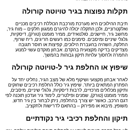
תקלות נפוצות בגיר טויוטה קורולה
תיבת ההילוכים היא מערכת מורכבת הכוללת רכיבים מכניים
ואלקטרוניים, ולכן התקלה יכולה להיגרם ממגוון חלקים – מוח גיר,
מחשב גיר, חיישנים, סולנואידים, ממיר מומנט (טורק), דיסקיות,
גלגלי שיניים ומיסבים. סימנים כמו רעשים חריגים, ריח שרוף,
החלקה, השהיה בהעברת הילוכים, קפיצות או חוסר תגובה
מצדיקים בדיקה מקצועית בהקדם. אבחון מוקדם עשוי למנוע
החמרה ולחסוך עלויות תיקון גבוהות בהמשך.
שיפוץ או החלפת גיר ל-טויוטה קורולה
לאחר אבחון מקצועי ושיקוף מלא של מצב הגיר, נחליט יחד על
הפתרון המתאים ביותר. שיפוץ גיר כולל החלפת רכיבים שחוקים
ותיקון מכלולים מרכזיים, לרבות דיסקיות, גלגלי שיניים, מיסבים,
ממיר מומנט (טורק), שמנים ופילטרים, לימוד גיר ועדכון תוכנה לפי
דגם הרכב. כאשר יש צורך בהחלפה, ניתן לבחור בין גיר חדש,
משופץ, מיבוא או מפירוק – בהתאם לדרישות ולתקציב.
תיקון והחלפת רכיבי גיר נקודתיים