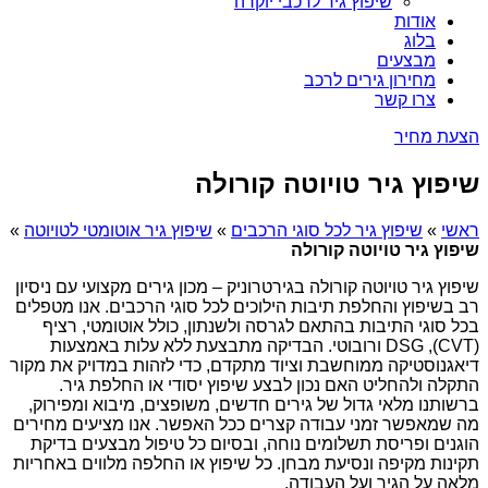
שיפוץ גיר לרכבי יוקרה
אודות
בלוג
מבצעים
מחירון גירים לרכב
צרו קשר
הצעת מחיר
שיפוץ גיר טויוטה קורולה
ראשי
»
שיפוץ גיר לכל סוגי הרכבים
»
שיפוץ גיר אוטומטי לטויוטה
»
שיפוץ גיר טויוטה קורולה
שיפוץ גיר טויוטה קורולה בגירטרוניק – מכון גירים מקצועי עם ניסיון
רב בשיפוץ והחלפת תיבות הילוכים לכל סוגי הרכבים. אנו מטפלים
בכל סוגי התיבות בהתאם לגרסה ולשנתון, כולל אוטומטי, רציף
(CVT), DSG ורובוטי. הבדיקה מתבצעת ללא עלות באמצעות
דיאגנוסטיקה ממוחשבת וציוד מתקדם, כדי לזהות במדויק את מקור
התקלה ולהחליט האם נכון לבצע שיפוץ יסודי או החלפת גיר.
ברשותנו מלאי גדול של גירים חדשים, משופצים, מיבוא ומפירוק,
מה שמאפשר זמני עבודה קצרים ככל האפשר. אנו מציעים מחירים
הוגנים ופריסת תשלומים נוחה, ובסיום כל טיפול מבצעים בדיקת
תקינות מקיפה ונסיעת מבחן. כל שיפוץ או החלפה מלווים באחריות
מלאה על הגיר ועל העבודה.