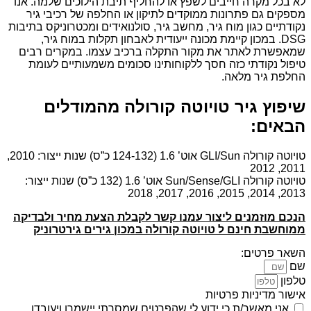
לא בכל מקרה חייבים לשפץ או להחליף תיבת הילוכים שלמה. אנו
מספקים גם פתרונות ממוקדים לתיקון או החלפה של רכיבי גיר
נקודתיים כגון מוח גיר, מחשב גיר, סולנואידים ומכטרוניקס בתיבות
DSG. במכון קיימת מכונה ייעודית לאבחון תקלות במוח גיר,
שמאפשרת לאתר את מקור התקלה ברכיב עצמו. במקרים רבים
טיפול נקודתי כזה חסך ללקוחותינו סכומים משמעותיים לעומת
החלפת גיר מלאה.
שיפוץ גיר טויוטה קורולה מהמודלים
הבאים:
טויוטה קורולה GLI/Sun אוט’ 1.6 (124-132 כ”ס) שנות ייצור: 2010,
2011, 2012
טויוטה קורולה Sun/Sense/GLI אוט’ 1.6 (132 כ”ס) שנות ייצור:
2013, 2014, 2015, 2016, 2017, 2018
הנכם מוזמנים ליצור עמנו קשר לקבלת הצעת מחיר ולבדיקה
ממוחשבת חינם ל טויוטה קורולה במכון גירים גירטרוניק
השאר פרטים:
שם
טלפון
אישור מדיניות פרטיות
אני מאשר/ת כי ידוע לי שהפרטים שמסרתי יישמרו ויעובדו