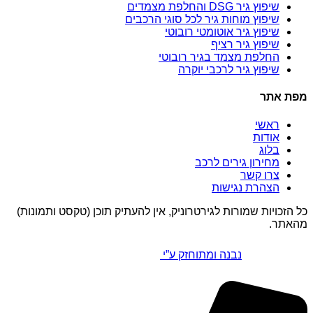
שיפוץ גיר DSG והחלפת מצמדים
שיפוץ מוחות גיר לכל סוגי הרכבים
שיפוץ גיר אוטומטי רובוטי
שיפוץ גיר רציף
החלפת מצמד בגיר רובוטי
שיפוץ גיר לרכבי יוקרה
מפת אתר
ראשי
אודות
בלוג
מחירון גירים לרכב
צרו קשר
הצהרת נגישות
כל הזכויות שמורות לגירטרוניק, אין להעתיק תוכן (טקסט ותמונות)
מהאתר.
נבנה ומתוחזק ע”י