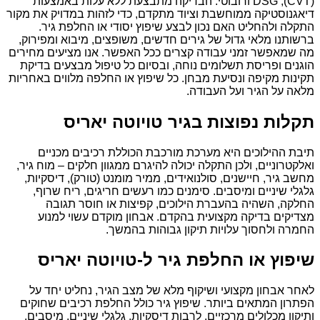
(CVT), DSG ורובוטי. הבדיקה מתבצעת ללא עלות באמצעות
דיאגנוסטיקה ממוחשבת וציוד מתקדם, כדי לזהות במדויק את מקור
התקלה ולהחליט האם נכון לבצע שיפוץ יסודי או החלפת גיר.
ברשותנו מלאי גדול של גירים חדשים, משופצים, מיבוא ומפירוק,
מה שמאפשר זמני עבודה קצרים ככל האפשר. אנו מציעים מחירים
הוגנים ופריסת תשלומים נוחה, ובסיום כל טיפול מבצעים בדיקת
תקינות מקיפה ונסיעת מבחן. כל שיפוץ או החלפה מלווים באחריות
מלאה על הגיר ועל העבודה.
תקלות נפוצות בגיר טויוטה יאריס
תיבת ההילוכים היא מערכת מורכבת הכוללת רכיבים מכניים
ואלקטרוניים, ולכן התקלה יכולה להיגרם ממגוון חלקים – מוח גיר,
מחשב גיר, חיישנים, סולנואידים, ממיר מומנט (טורק), דיסקיות,
גלגלי שיניים ומיסבים. סימנים כמו רעשים חריגים, ריח שרוף,
החלקה, השהיה בהעברת הילוכים, קפיצות או חוסר תגובה
מצדיקים בדיקה מקצועית בהקדם. אבחון מוקדם עשוי למנוע
החמרה ולחסוך עלויות תיקון גבוהות בהמשך.
שיפוץ או החלפת גיר ל-טויוטה יאריס
לאחר אבחון מקצועי ושיקוף מלא של מצב הגיר, נחליט יחד על
הפתרון המתאים ביותר. שיפוץ גיר כולל החלפת רכיבים שחוקים
ותיקון מכלולים מרכזיים, לרבות דיסקיות, גלגלי שיניים, מיסבים,