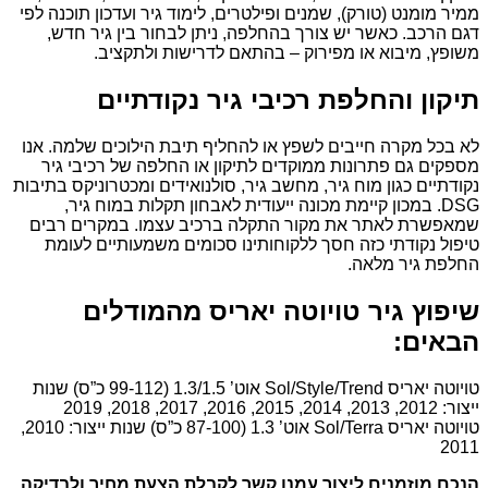
ממיר מומנט (טורק), שמנים ופילטרים, לימוד גיר ועדכון תוכנה לפי
דגם הרכב. כאשר יש צורך בהחלפה, ניתן לבחור בין גיר חדש,
משופץ, מיבוא או מפירוק – בהתאם לדרישות ולתקציב.
תיקון והחלפת רכיבי גיר נקודתיים
לא בכל מקרה חייבים לשפץ או להחליף תיבת הילוכים שלמה. אנו
מספקים גם פתרונות ממוקדים לתיקון או החלפה של רכיבי גיר
נקודתיים כגון מוח גיר, מחשב גיר, סולנואידים ומכטרוניקס בתיבות
DSG. במכון קיימת מכונה ייעודית לאבחון תקלות במוח גיר,
שמאפשרת לאתר את מקור התקלה ברכיב עצמו. במקרים רבים
טיפול נקודתי כזה חסך ללקוחותינו סכומים משמעותיים לעומת
החלפת גיר מלאה.
שיפוץ גיר טויוטה יאריס מהמודלים
הבאים:
טויוטה יאריס Sol/Style/Trend אוט’ 1.3/1.5 (99-112 כ”ס) שנות
ייצור: 2012, 2013, 2014, 2015, 2016, 2017, 2018, 2019
טויוטה יאריס Sol/Terra אוט’ 1.3 (87-100 כ”ס) שנות ייצור: 2010,
2011
הנכם מוזמנים ליצור עמנו קשר לקבלת הצעת מחיר ולבדיקה