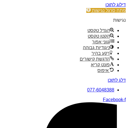
דילוג לתוכן
פתח סרגל נגישות
נגישות
הגדל טקסט
הקטן טקסט
גווני אפור
ניגודיות גבוהה
רקע בהיר
הדגשת קישורים
פונט קריא
איפוס
דלג לתוכן
077-6048388
Facebook-f