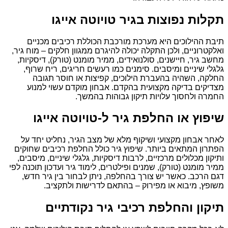
תקלות נפוצות בגיר טויוטה אייגו
תיבת ההילוכים היא מערכת מורכבת הכוללת רכיבים מכניים
ואלקטרוניים, ולכן התקלה יכולה להיגרם ממגוון חלקים – מוח גיר,
מחשב גיר, חיישנים, סולנואידים, ממיר מומנט (טורק), דיסקיות,
גלגלי שיניים ומיסבים. סימנים כמו רעשים חריגים, ריח שרוף,
החלקה, השהיה בהעברת הילוכים, קפיצות או חוסר תגובה
מצדיקים בדיקה מקצועית בהקדם. אבחון מוקדם עשוי למנוע
החמרה ולחסוך עלויות תיקון גבוהות בהמשך.
שיפוץ או החלפת גיר ל-טויוטה אייגו
לאחר אבחון מקצועי ושיקוף מלא של מצב הגיר, נחליט יחד על
הפתרון המתאים ביותר. שיפוץ גיר כולל החלפת רכיבים שחוקים
ותיקון מכלולים מרכזיים, לרבות דיסקיות, גלגלי שיניים, מיסבים,
ממיר מומנט (טורק), שמנים ופילטרים, לימוד גיר ועדכון תוכנה לפי
דגם הרכב. כאשר יש צורך בהחלפה, ניתן לבחור בין גיר חדש,
משופץ, מיבוא או מפירוק – בהתאם לדרישות ולתקציב.
תיקון והחלפת רכיבי גיר נקודתיים