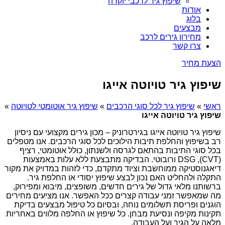
שיפוץ גיר לרכבי יוקרה
אודות
בלוג
מבצעים
מחירון גירים לרכב
צרו קשר
הצעת מחיר
שיפוץ גיר טויוטה אייגו
ראשי
»
שיפוץ גיר לכל סוגי הרכבים
»
שיפוץ גיר אוטומטי לטויוטה
»
שיפוץ גיר טויוטה אייגו
שיפוץ גיר טויוטה אייגו בגירטרוניק – מכון גירים מקצועי עם ניסיון
רב בשיפוץ והחלפת תיבות הילוכים לכל סוגי הרכבים. אנו מטפלים
בכל סוגי התיבות בהתאם לגרסה ולשנתון, כולל אוטומטי, רציף
(CVT), DSG ורובוטי. הבדיקה מתבצעת ללא עלות באמצעות
דיאגנוסטיקה ממוחשבת וציוד מתקדם, כדי לזהות במדויק את מקור
התקלה ולהחליט האם נכון לבצע שיפוץ יסודי או החלפת גיר.
ברשותנו מלאי גדול של גירים חדשים, משופצים, מיבוא ומפירוק,
מה שמאפשר זמני עבודה קצרים ככל האפשר. אנו מציעים מחירים
הוגנים ופריסת תשלומים נוחה, ובסיום כל טיפול מבצעים בדיקת
תקינות מקיפה ונסיעת מבחן. כל שיפוץ או החלפה מלווים באחריות
מלאה על הגיר ועל העבודה.