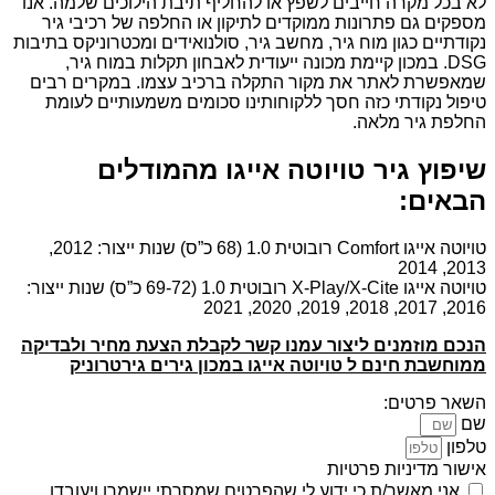
לא בכל מקרה חייבים לשפץ או להחליף תיבת הילוכים שלמה. אנו
מספקים גם פתרונות ממוקדים לתיקון או החלפה של רכיבי גיר
נקודתיים כגון מוח גיר, מחשב גיר, סולנואידים ומכטרוניקס בתיבות
DSG. במכון קיימת מכונה ייעודית לאבחון תקלות במוח גיר,
שמאפשרת לאתר את מקור התקלה ברכיב עצמו. במקרים רבים
טיפול נקודתי כזה חסך ללקוחותינו סכומים משמעותיים לעומת
החלפת גיר מלאה.
שיפוץ גיר טויוטה אייגו מהמודלים
הבאים:
טויוטה אייגו Comfort רובוטית 1.0 (68 כ”ס) שנות ייצור: 2012,
2013, 2014
טויוטה אייגו X-Play/X-Cite רובוטית 1.0 (69-72 כ”ס) שנות ייצור:
2016, 2017, 2018, 2019, 2020, 2021
הנכם מוזמנים ליצור עמנו קשר לקבלת הצעת מחיר ולבדיקה
ממוחשבת חינם ל טויוטה אייגו במכון גירים גירטרוניק
השאר פרטים:
שם
טלפון
אישור מדיניות פרטיות
אני מאשר/ת כי ידוע לי שהפרטים שמסרתי יישמרו ויעובדו