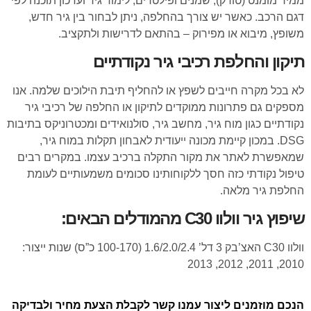
ממיר מומנט (טורק), שמנים ופילטרים, לימוד גיר ועדכון תוכנה לפי
דגם הרכב. כאשר יש צורך בהחלפה, ניתן לבחור בין גיר חדש,
משופץ, מיבוא או מפירוק – בהתאם לדרישות ולתקציב.
תיקון והחלפת רכיבי גיר נקודתיים
לא בכל מקרה חייבים לשפץ או להחליף תיבת הילוכים שלמה. אנו
מספקים גם פתרונות ממוקדים לתיקון או החלפה של רכיבי גיר
נקודתיים כגון מוח גיר, מחשב גיר, סולנואידים ומכטרוניקס בתיבות
DSG. במכון קיימת מכונה ייעודית לאבחון תקלות במוח גיר,
שמאפשרת לאתר את מקור התקלה ברכיב עצמו. במקרים רבים
טיפול נקודתי כזה חסך ללקוחותינו סכומים משמעותיים לעומת
החלפת גיר מלאה.
שיפוץ גיר וולוו C30 מהמודלים הבאים:
וולוו C30 האצ’בק 3 דל’ 1.6/2.0/2.4 (100-170 כ”ס) שנות ייצור:
2010, 2011, 2012, 2013
הנכם מוזמנים ליצור עמנו קשר לקבלת הצעת מחיר ולבדיקה