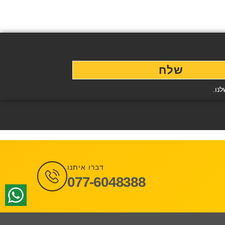
שלח
נו.
דברו איתנו
077-6048388