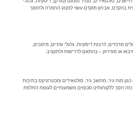
ישנים, סולנואידים, ממיר מומנט (טורק), דיסקיות, גלגלי
עית בהקדם. אבחון מוקדם עשוי למנוע החמרה ולחסוך
ם מרכזיים, לרבות דיסקיות, גלגלי שיניים, מיסבים,
מיבוא או מפירוק – בהתאם לדרישות ולתקציב.
גון מוח גיר, מחשב גיר, סולנואידים ומכטרוניקס בתיבות
י כזה חסך ללקוחותינו סכומים משמעותיים לעומת החלפת