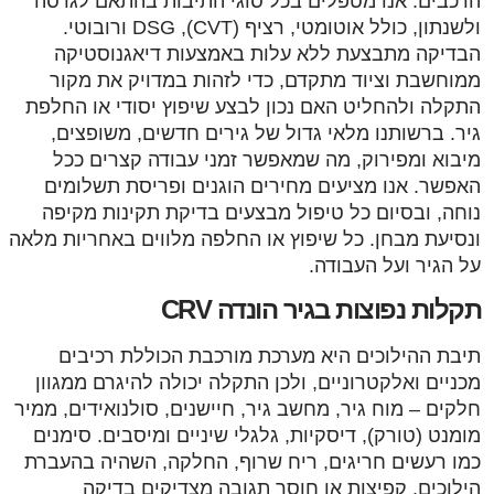
הרכבים. אנו מטפלים בכל סוגי התיבות בהתאם לגרסה
ולשנתון, כולל אוטומטי, רציף (CVT), DSG ורובוטי.
הבדיקה מתבצעת ללא עלות באמצעות דיאגנוסטיקה
ממוחשבת וציוד מתקדם, כדי לזהות במדויק את מקור
התקלה ולהחליט האם נכון לבצע שיפוץ יסודי או החלפת
גיר. ברשותנו מלאי גדול של גירים חדשים, משופצים,
מיבוא ומפירוק, מה שמאפשר זמני עבודה קצרים ככל
האפשר. אנו מציעים מחירים הוגנים ופריסת תשלומים
נוחה, ובסיום כל טיפול מבצעים בדיקת תקינות מקיפה
ונסיעת מבחן. כל שיפוץ או החלפה מלווים באחריות מלאה
על הגיר ועל העבודה.
תקלות נפוצות בגיר הונדה CRV
תיבת ההילוכים היא מערכת מורכבת הכוללת רכיבים
מכניים ואלקטרוניים, ולכן התקלה יכולה להיגרם ממגוון
חלקים – מוח גיר, מחשב גיר, חיישנים, סולנואידים, ממיר
מומנט (טורק), דיסקיות, גלגלי שיניים ומיסבים. סימנים
כמו רעשים חריגים, ריח שרוף, החלקה, השהיה בהעברת
הילוכים, קפיצות או חוסר תגובה מצדיקים בדיקה