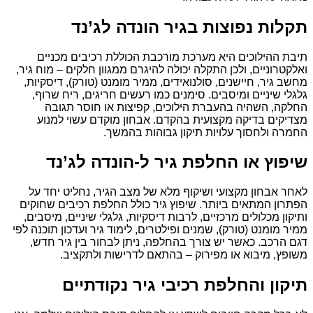
תקלות נפוצות בגיר הונדה לג’נד
תיבת ההילוכים היא מערכת מורכבת הכוללת רכיבים מכניים
ואלקטרוניים, ולכן התקלה יכולה להיגרם ממגוון חלקים – מוח גיר,
מחשב גיר, חיישנים, סולנואידים, ממיר מומנט (טורק), דיסקיות,
גלגלי שיניים ומיסבים. סימנים כמו רעשים חריגים, ריח שרוף,
החלקה, השהיה בהעברת הילוכים, קפיצות או חוסר תגובה
מצדיקים בדיקה מקצועית בהקדם. אבחון מוקדם עשוי למנוע
החמרה ולחסוך עלויות תיקון גבוהות בהמשך.
שיפוץ או החלפת גיר ל-הונדה לג’נד
לאחר אבחון מקצועי ושיקוף מלא של מצב הגיר, נחליט יחד על
הפתרון המתאים ביותר. שיפוץ גיר כולל החלפת רכיבים שחוקים
ותיקון מכלולים מרכזיים, לרבות דיסקיות, גלגלי שיניים, מיסבים,
ממיר מומנט (טורק), שמנים ופילטרים, לימוד גיר ועדכון תוכנה לפי
דגם הרכב. כאשר יש צורך בהחלפה, ניתן לבחור בין גיר חדש,
משופץ, מיבוא או מפירוק – בהתאם לדרישות ולתקציב.
תיקון והחלפת רכיבי גיר נקודתיים