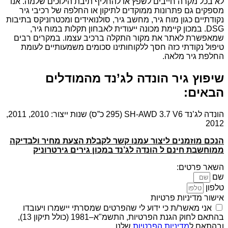
לא בכל מקרה חייבים לשפץ או להחליף תיבת הילוכים שלמה. אנו
מספקים גם פתרונות ממוקדים לתיקון או החלפה של רכיבי גיר
נקודתיים כגון מוח גיר, מחשב גיר, סולנואידים ומכטרוניקס בתיבות
DSG. במכון קיימת מכונה ייעודית לאבחון תקלות במוח גיר,
שמאפשרת לאתר את מקור התקלה ברכיב עצמו. במקרים רבים
טיפול נקודתי כזה חסך ללקוחותינו סכומים משמעותיים לעומת
החלפת גיר מלאה.
שיפוץ גיר הונדה לג’נד מהמודלים
הבאים:
הונדה לג’נד SH-AWD 3.7 V6 (295 כ”ס) שנות ייצור: 2010, 2011,
2012
הנכם מוזמנים ליצור עמנו קשר לקבלת הצעת מחיר ולבדיקה
ממוחשבת חינם ל הונדה לג’נד במכון גירים גירטרוניק
השאר פרטים:
שם
טלפון
אישור מדיניות פרטיות
אני מאשר/ת כי ידוע לי שהפרטים שמסרתי יישמרו ויעובדו
בהתאם לחוק הגנת הפרטיות, התשמ"א–1981 (כולל תיקון 13),
ובהתאם ל
מדיניות הפרטיות
שלנו.