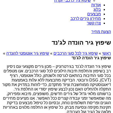
שיפוץ גיר לרכבי יוקרה
אודות
בלוג
מבצעים
מחירון גירים לרכב
צרו קשר
הצעת מחיר
שיפוץ גיר הונדה לג’נד
ראשי
»
שיפוץ גיר לכל סוגי הרכבים
»
שיפוץ גיר אוטומטי להונדה
»
שיפוץ גיר הונדה לג’נד
שיפוץ גיר הונדה לג’נד בגירטרוניק – מכון גירים מקצועי עם ניסיון
רב בשיפוץ והחלפת תיבות הילוכים לכל סוגי הרכבים. אנו מטפלים
בכל סוגי התיבות בהתאם לגרסה ולשנתון, כולל אוטומטי, רציף
(CVT), DSG ורובוטי. הבדיקה מתבצעת ללא עלות באמצעות
דיאגנוסטיקה ממוחשבת וציוד מתקדם, כדי לזהות במדויק את מקור
התקלה ולהחליט האם נכון לבצע שיפוץ יסודי או החלפת גיר.
ברשותנו מלאי גדול של גירים חדשים, משופצים, מיבוא ומפירוק,
מה שמאפשר זמני עבודה קצרים ככל האפשר. אנו מציעים מחירים
הוגנים ופריסת תשלומים נוחה, ובסיום כל טיפול מבצעים בדיקת
תקינות מקיפה ונסיעת מבחן. כל שיפוץ או החלפה מלווים באחריות
מלאה על הגיר ועל העבודה.