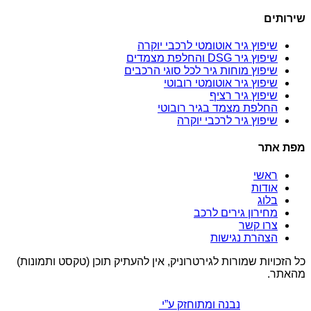
שירותים
שיפוץ גיר אוטומטי לרכבי יוקרה
שיפוץ גיר DSG והחלפת מצמדים
שיפוץ מוחות גיר לכל סוגי הרכבים
שיפוץ גיר אוטומטי רובוטי
שיפוץ גיר רציף
החלפת מצמד בגיר רובוטי
שיפוץ גיר לרכבי יוקרה
מפת אתר
ראשי
אודות
בלוג
מחירון גירים לרכב
צרו קשר
הצהרת נגישות
כל הזכויות שמורות לגירטרוניק, אין להעתיק תוכן (טקסט ותמונות)
מהאתר.
נבנה ומתוחזק ע”י