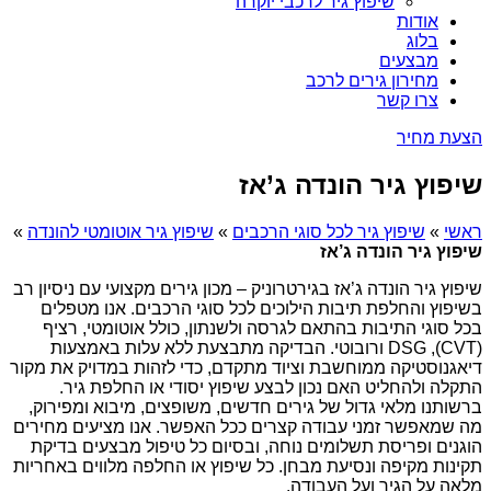
שיפוץ גיר לרכבי יוקרה
אודות
בלוג
מבצעים
מחירון גירים לרכב
צרו קשר
הצעת מחיר
שיפוץ גיר הונדה ג’אז
ראשי
»
שיפוץ גיר לכל סוגי הרכבים
»
שיפוץ גיר אוטומטי להונדה
»
שיפוץ גיר הונדה ג’אז
שיפוץ גיר הונדה ג’אז בגירטרוניק – מכון גירים מקצועי עם ניסיון רב
בשיפוץ והחלפת תיבות הילוכים לכל סוגי הרכבים. אנו מטפלים
בכל סוגי התיבות בהתאם לגרסה ולשנתון, כולל אוטומטי, רציף
(CVT), DSG ורובוטי. הבדיקה מתבצעת ללא עלות באמצעות
דיאגנוסטיקה ממוחשבת וציוד מתקדם, כדי לזהות במדויק את מקור
התקלה ולהחליט האם נכון לבצע שיפוץ יסודי או החלפת גיר.
ברשותנו מלאי גדול של גירים חדשים, משופצים, מיבוא ומפירוק,
מה שמאפשר זמני עבודה קצרים ככל האפשר. אנו מציעים מחירים
הוגנים ופריסת תשלומים נוחה, ובסיום כל טיפול מבצעים בדיקת
תקינות מקיפה ונסיעת מבחן. כל שיפוץ או החלפה מלווים באחריות
מלאה על הגיר ועל העבודה.