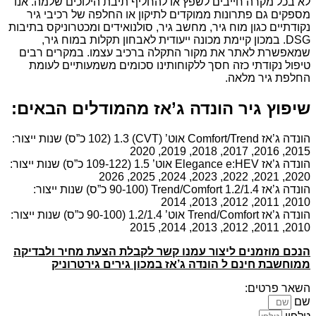
לא בכל מקרה חייבים לשפץ או להחליף תיבת הילוכים שלמה. אנו
מספקים גם פתרונות ממוקדים לתיקון או החלפה של רכיבי גיר
נקודתיים כגון מוח גיר, מחשב גיר, סולנואידים ומכטרוניקס בתיבות
DSG. במכון קיימת מכונה ייעודית לאבחון תקלות במוח גיר,
שמאפשרת לאתר את מקור התקלה ברכיב עצמו. במקרים רבים
טיפול נקודתי כזה חסך ללקוחותינו סכומים משמעותיים לעומת
החלפת גיר מלאה.
שיפוץ גיר הונדה ג’אז מהמודלים הבאים:
הונדה ג’אז Comfort/Trend אוט’ (CVT) 1.3 (102 כ”ס) שנות ייצור:
2015, 2016, 2017, 2018, 2019, 2020
הונדה ג’אז Elegance e:HEV אוט’ 1.5 (109-122 כ”ס) שנות ייצור:
2020, 2021, 2022, 2023, 2024, 2025, 2026
הונדה ג’אז Trend/Comfort 1.2/1.4 (90-100 כ”ס) שנות ייצור:
2010, 2011, 2012, 2013, 2014
הונדה ג’אז Trend/Comfort אוט’ 1.2/1.4 (90-100 כ”ס) שנות ייצור:
2010, 2011, 2012, 2013, 2014, 2015
הנכם מוזמנים ליצור עמנו קשר לקבלת הצעת מחיר ולבדיקה
ממוחשבת חינם ל הונדה ג’אז במכון גירים גירטרוניק
השאר פרטים:
שם