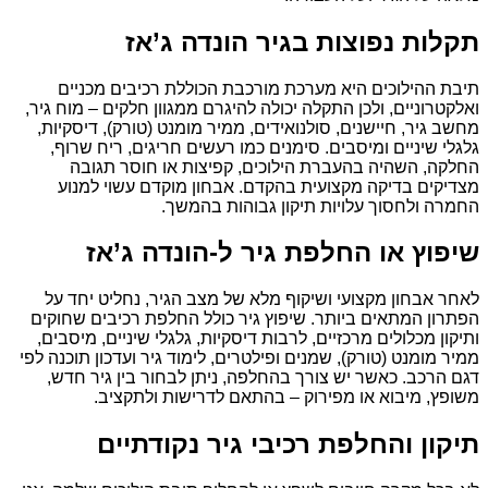
תקלות נפוצות בגיר הונדה ג’אז
תיבת ההילוכים היא מערכת מורכבת הכוללת רכיבים מכניים
ואלקטרוניים, ולכן התקלה יכולה להיגרם ממגוון חלקים – מוח גיר,
מחשב גיר, חיישנים, סולנואידים, ממיר מומנט (טורק), דיסקיות,
גלגלי שיניים ומיסבים. סימנים כמו רעשים חריגים, ריח שרוף,
החלקה, השהיה בהעברת הילוכים, קפיצות או חוסר תגובה
מצדיקים בדיקה מקצועית בהקדם. אבחון מוקדם עשוי למנוע
החמרה ולחסוך עלויות תיקון גבוהות בהמשך.
שיפוץ או החלפת גיר ל-הונדה ג’אז
לאחר אבחון מקצועי ושיקוף מלא של מצב הגיר, נחליט יחד על
הפתרון המתאים ביותר. שיפוץ גיר כולל החלפת רכיבים שחוקים
ותיקון מכלולים מרכזיים, לרבות דיסקיות, גלגלי שיניים, מיסבים,
ממיר מומנט (טורק), שמנים ופילטרים, לימוד גיר ועדכון תוכנה לפי
דגם הרכב. כאשר יש צורך בהחלפה, ניתן לבחור בין גיר חדש,
משופץ, מיבוא או מפירוק – בהתאם לדרישות ולתקציב.
תיקון והחלפת רכיבי גיר נקודתיים