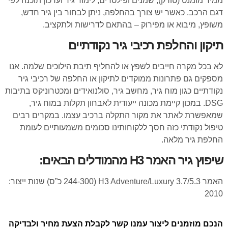
ממיר מומנט (טורק), שמנים ופילטרים, לימוד גיר ועדכון תוכנה לפי
דגם הרכב. כאשר יש צורך בהחלפה, ניתן לבחור בין גיר חדש,
משופץ, מיבוא או מפירוק – בהתאם לדרישות ולתקציב.
תיקון והחלפת רכיבי גיר נקודתיים
לא בכל מקרה חייבים לשפץ או להחליף תיבת הילוכים שלמה. אנו
מספקים גם פתרונות ממוקדים לתיקון או החלפה של רכיבי גיר
נקודתיים כגון מוח גיר, מחשב גיר, סולנואידים ומכטרוניקס בתיבות
DSG. במכון קיימת מכונה ייעודית לאבחון תקלות במוח גיר,
שמאפשרת לאתר את מקור התקלה ברכיב עצמו. במקרים רבים
טיפול נקודתי כזה חסך ללקוחותינו סכומים משמעותיים לעומת
החלפת גיר מלאה.
שיפוץ גיר האמר H3 מהמודלים הבאים:
האמר H3 Adventure/Luxury 3.7/5.3 (244-300 כ”ס) שנות ייצור:
2010
הנכם מוזמנים ליצור עמנו קשר לקבלת הצעת מחיר ולבדיקה