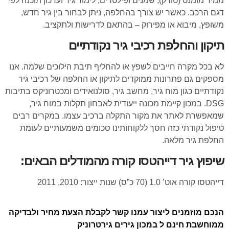
ממיר מומנט (טורק), שמנים ופילטרים, לימוד גיר ועדכון תוכנה לפי
דגם הרכב. כאשר יש צורך בהחלפה, ניתן לבחור בין גיר חדש,
משופץ, מיבוא או מפירוק – בהתאם לדרישות ולתקציב.
תיקון והחלפת רכיבי גיר נקודתיים
לא בכל מקרה חייבים לשפץ או להחליף תיבת הילוכים שלמה. אנו
מספקים גם פתרונות ממוקדים לתיקון או החלפה של רכיבי גיר
נקודתיים כגון מוח גיר, מחשב גיר, סולנואידים ומכטרוניקס בתיבות
DSG. במכון קיימת מכונה ייעודית לאבחון תקלות במוח גיר,
שמאפשרת לאתר את מקור התקלה ברכיב עצמו. במקרים רבים
טיפול נקודתי כזה חסך ללקוחותינו סכומים משמעותיים לעומת
החלפת גיר מלאה.
שיפוץ גיר דייהטסו קורה מהמודלים הבאים:
דייהטסו קורה אוט’ 1.0 (70 כ”ס) שנות ייצור: 2010, 2011
הנכם מוזמנים ליצור עמנו קשר לקבלת הצעת מחיר ולבדיקה
ממוחשבת חינם ל במכון גירים גירטרוניק