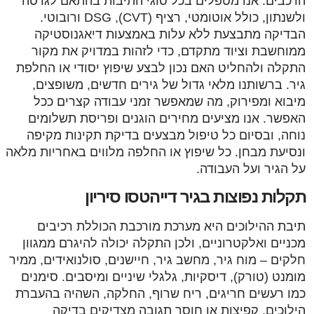
הרכבים. אנו מטפלים בכל סוגי התיבות בהתאם לגרסה
ולשנתון, כולל אוטומטי, רציף (CVT), DSG ורובוטי.
הבדיקה מתבצעת ללא עלות באמצעות דיאגנוסטיקה
ממוחשבת וציוד מתקדם, כדי לזהות במדויק את מקור
התקלה ולהחליט האם נכון לבצע שיפוץ יסודי או החלפת
גיר. ברשותנו מלאי גדול של גירים חדשים, משופצים,
מיבוא ומפירוק, מה שמאפשר זמני עבודה קצרים ככל
האפשר. אנו מציעים מחירים הוגנים ופריסת תשלומים
נוחה, ובסיום כל טיפול מבצעים בדיקת תקינות מקיפה
ונסיעת מבחן. כל שיפוץ או החלפה מלווים באחריות מלאה
על הגיר ועל העבודה.
תקלות נפוצות בגיר דייהטסו סיריון
תיבת ההילוכים היא מערכת מורכבת הכוללת רכיבים
מכניים ואלקטרוניים, ולכן התקלה יכולה להיגרם ממגוון
חלקים – מוח גיר, מחשב גיר, חיישנים, סולנואידים, ממיר
מומנט (טורק), דיסקיות, גלגלי שיניים ומיסבים. סימנים
כמו רעשים חריגים, ריח שרוף, החלקה, השהיה בהעברת
הילוכים, קפיצות או חוסר תגובה מצדיקים בדיקה