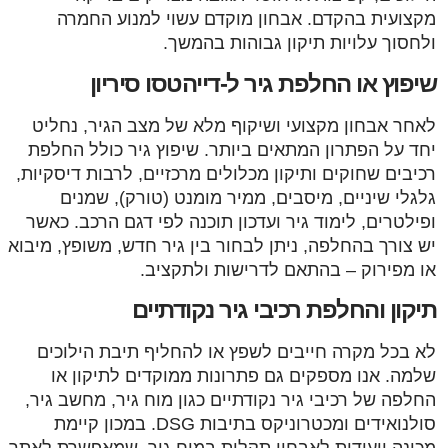
מקצועית בהקדם. אבחון מוקדם עשוי למנוע החמרה
ולחסוך עלויות תיקון גבוהות בהמשך.
שיפוץ או החלפת גיר ל-דייהטסו סיריון
לאחר אבחון מקצועי ושיקוף מלא של מצב הגיר, נחליט
יחד על הפתרון המתאים ביותר. שיפוץ גיר כולל החלפת
רכיבים שחוקים ותיקון מכלולים מרכזיים, לרבות דיסקיות,
גלגלי שיניים, מיסבים, ממיר מומנט (טורק), שמנים
ופילטרים, לימוד גיר ועדכון תוכנה לפי דגם הרכב. כאשר
יש צורך בהחלפה, ניתן לבחור בין גיר חדש, משופץ, מיבוא
או מפירוק – בהתאם לדרישות ולתקציב.
תיקון והחלפת רכיבי גיר נקודתיים
לא בכל מקרה חייבים לשפץ או להחליף תיבת הילוכים
שלמה. אנו מספקים גם פתרונות ממוקדים לתיקון או
החלפה של רכיבי גיר נקודתיים כגון מוח גיר, מחשב גיר,
סולנואידים ומכטרוניקס בתיבות DSG. במכון קיימת
מכונה ייעודית לאבחון תקלות במוח גיר, שמאפשרת לאתר