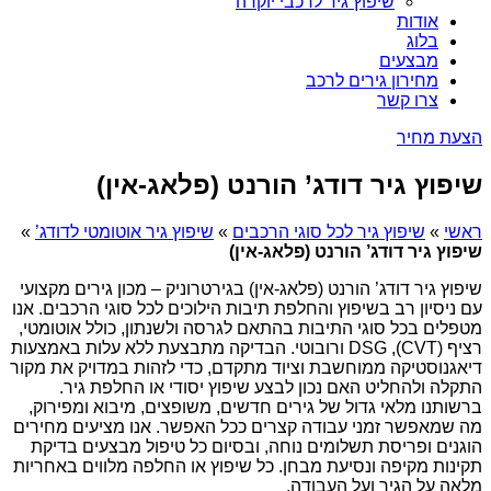
שיפוץ גיר לרכבי יוקרה
אודות
בלוג
מבצעים
מחירון גירים לרכב
צרו קשר
הצעת מחיר
שיפוץ גיר דודג’ הורנט (פלאג-אין)
ראשי
»
שיפוץ גיר לכל סוגי הרכבים
»
שיפוץ גיר אוטומטי לדודג’
»
שיפוץ גיר דודג’ הורנט (פלאג-אין)
שיפוץ גיר דודג’ הורנט (פלאג-אין) בגירטרוניק – מכון גירים מקצועי
עם ניסיון רב בשיפוץ והחלפת תיבות הילוכים לכל סוגי הרכבים. אנו
מטפלים בכל סוגי התיבות בהתאם לגרסה ולשנתון, כולל אוטומטי,
רציף (CVT), DSG ורובוטי. הבדיקה מתבצעת ללא עלות באמצעות
דיאגנוסטיקה ממוחשבת וציוד מתקדם, כדי לזהות במדויק את מקור
התקלה ולהחליט האם נכון לבצע שיפוץ יסודי או החלפת גיר.
ברשותנו מלאי גדול של גירים חדשים, משופצים, מיבוא ומפירוק,
מה שמאפשר זמני עבודה קצרים ככל האפשר. אנו מציעים מחירים
הוגנים ופריסת תשלומים נוחה, ובסיום כל טיפול מבצעים בדיקת
תקינות מקיפה ונסיעת מבחן. כל שיפוץ או החלפה מלווים באחריות
מלאה על הגיר ועל העבודה.