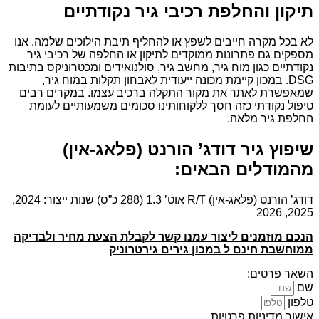
תיקון והחלפת רכיבי גיר נקודתיים
לא בכל מקרה חייבים לשפץ או להחליף תיבת הילוכים שלמה. אנו
מספקים גם פתרונות ממוקדים לתיקון או החלפה של רכיבי גיר
נקודתיים כגון מוח גיר, מחשב גיר, סולנואידים ומכטרוניקס בתיבות
DSG. במכון קיימת מכונה ייעודית לאבחון תקלות במוח גיר,
שמאפשרת לאתר את מקור התקלה ברכיב עצמו. במקרים רבים
טיפול נקודתי כזה חסך ללקוחותינו סכומים משמעותיים לעומת
החלפת גיר מלאה.
שיפוץ גיר דודג’ הורנט (פלאג-אין)
מהמודלים הבאים:
דודג’ הורנט (פלאג-אין) R/T אוט’ 1.3 (288 כ”ס) שנות ייצור: 2024,
2025, 2026
הנכם מוזמנים ליצור עמנו קשר לקבלת הצעת מחיר ולבדיקה
ממוחשבת חינם ל במכון גירים גירטרוניק
השאר פרטים:
שם
טלפון
אישור מדיניות פרטיות