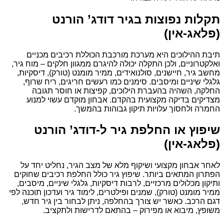
תקלות נפוצות בגיר דודג’ הורנט
(פלאג-אין)
תיבת ההילוכים היא מערכת מורכבת הכוללת רכיבים מכניים
ואלקטרוניים, ולכן התקלה יכולה להיגרם ממגוון חלקים – מוח גיר,
מחשב גיר, חיישנים, סולנואידים, ממיר מומנט (טורק), דיסקיות,
גלגלי שיניים ומיסבים. סימנים כמו רעשים חריגים, ריח שרוף,
החלקה, השהיה בהעברת הילוכים, קפיצות או חוסר תגובה
מצדיקים בדיקה מקצועית בהקדם. אבחון מוקדם עשוי למנוע
החמרה ולחסוך עלויות תיקון גבוהות בהמשך.
שיפוץ או החלפת גיר ל-דודג’ הורנט
(פלאג-אין)
לאחר אבחון מקצועי ושיקוף מלא של מצב הגיר, נחליט יחד על
הפתרון המתאים ביותר. שיפוץ גיר כולל החלפת רכיבים שחוקים
ותיקון מכלולים מרכזיים, לרבות דיסקיות, גלגלי שיניים, מיסבים,
ממיר מומנט (טורק), שמנים ופילטרים, לימוד גיר ועדכון תוכנה לפי
דגם הרכב. כאשר יש צורך בהחלפה, ניתן לבחור בין גיר חדש,
משופץ, מיבוא או מפירוק – בהתאם לדרישות ולתקציב.