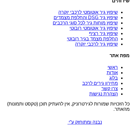
שירותים
שיפוץ גיר אוטומטי לרכבי יוקרה
שיפוץ גיר DSG והחלפת מצמדים
שיפוץ מוחות גיר לכל סוגי הרכבים
שיפוץ גיר אוטומטי רובוטי
שיפוץ גיר רציף
החלפת מצמד בגיר רובוטי
שיפוץ גיר לרכבי יוקרה
מפת אתר
ראשי
אודות
בלוג
מחירון גירים לרכב
צרו קשר
הצהרת נגישות
כל הזכויות שמורות לגירטרוניק, אין להעתיק תוכן (טקסט ותמונות)
מהאתר.
נבנה ומתוחזק ע”י