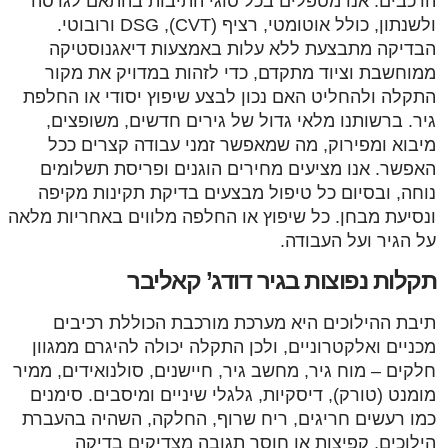
הרכבים. אנו מטפלים בכל סוגי התיבות בהתאם לגרסה
ולשנתון, כולל אוטומטי, רציף (CVT), DSG ורובוטי.
הבדיקה מתבצעת ללא עלות באמצעות דיאגנוסטיקה
ממוחשבת וציוד מתקדם, כדי לזהות במדויק את מקור
התקלה ולהחליט האם נכון לבצע שיפוץ יסודי או החלפת
גיר. ברשותנו מלאי גדול של גירים חדשים, משופצים,
מיבוא ומפירוק, מה שמאפשר זמני עבודה קצרים ככל
האפשר. אנו מציעים מחירים הוגנים ופריסת תשלומים
נוחה, ובסיום כל טיפול מבצעים בדיקת תקינות מקיפה
ונסיעת מבחן. כל שיפוץ או החלפה מלווים באחריות מלאה
על הגיר ועל העבודה.
תקלות נפוצות בגיר דודג’ קאליבר
תיבת ההילוכים היא מערכת מורכבת הכוללת רכיבים
מכניים ואלקטרוניים, ולכן התקלה יכולה להיגרם ממגוון
חלקים – מוח גיר, מחשב גיר, חיישנים, סולנואידים, ממיר
מומנט (טורק), דיסקיות, גלגלי שיניים ומיסבים. סימנים
כמו רעשים חריגים, ריח שרוף, החלקה, השהיה בהעברת
הילוכים, קפיצות או חוסר תגובה מצדיקים בדיקה