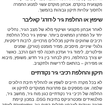
מקצועית בהקדם. אבחון מוקדם עשוי למנוע החמרה
ולחסוך עלויות תיקון גבוהות בהמשך.
שיפוץ או החלפת גיר ל-דודג’ קאליבר
לאחר אבחון מקצועי ושיקוף מלא של מצב הגיר, נחליט
יחד על הפתרון המתאים ביותר. שיפוץ גיר כולל החלפת
רכיבים שחוקים ותיקון מכלולים מרכזיים, לרבות דיסקיות,
גלגלי שיניים, מיסבים, ממיר מומנט (טורק), שמנים
ופילטרים, לימוד גיר ועדכון תוכנה לפי דגם הרכב. כאשר
יש צורך בהחלפה, ניתן לבחור בין גיר חדש, משופץ, מיבוא
או מפירוק – בהתאם לדרישות ולתקציב.
תיקון והחלפת רכיבי גיר נקודתיים
לא בכל מקרה חייבים לשפץ או להחליף תיבת הילוכים
שלמה. אנו מספקים גם פתרונות ממוקדים לתיקון או
החלפה של רכיבי גיר נקודתיים כגון מוח גיר, מחשב גיר,
סולנואידים ומכטרוניקס בתיבות DSG. במכון קיימת
מכונה ייעודית לאבחון תקלות במוח גיר, שמאפשרת לאתר