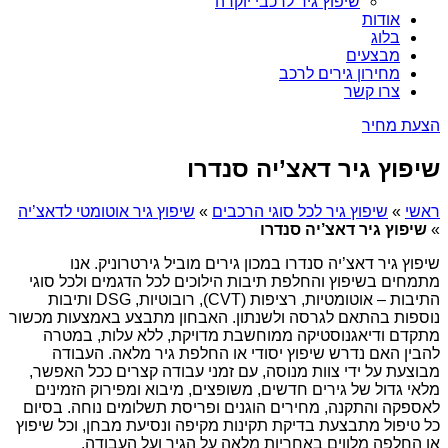
שיפוץ גיר לרכבי יוקרה
אודות
בלוג
מבצעים
מחירון גירים לרכב
צרו קשר
הצעת מחיר
שיפוץ גיר דאצ’יה סנדרו
ראשי
»
שיפוץ גיר לכל סוגי הרכבים
»
שיפוץ גיר אוטומטי לדאצ’יה
»
שיפוץ גיר דאצ’יה סנדרו
שיפוץ גיר דאצ’יה סנדרו במכון גירים מוביל גירטרוניק. אנו
מתמחים בשיפוץ והחלפת תיבות הילוכים לכל הדגמים ולכל סוגי
התיבות – אוטומטיות, רציפות (CVT), רובוטיות, DSG ותיבות
נוספות בהתאם לגרסה ולשנתון. האבחון מתבצע באמצעות מכשור
מתקדם ודיאגנוסטיקה ממוחשבת מדויקת, ללא עלות, במטרה
להבין האם נדרש שיפוץ יסודי או החלפת גיר מלאה. העבודה
מבוצעת על ידי צוות מנוסה, עם זמני עבודה קצרים ככל האפשר,
מלאי גדול של גירים חדשים, משופצים, מיבוא ומפירוק הזמינים
לאספקה והתקנה, מחירים הוגנים ופריסת תשלומים נוחה. בסיום
כל טיפול מתבצעת בדיקת תקינות מקיפה ונסיעת מבחן, וכל שיפוץ
או החלפה מלווים באחריות מלאה על הגיר ועל העבודה.