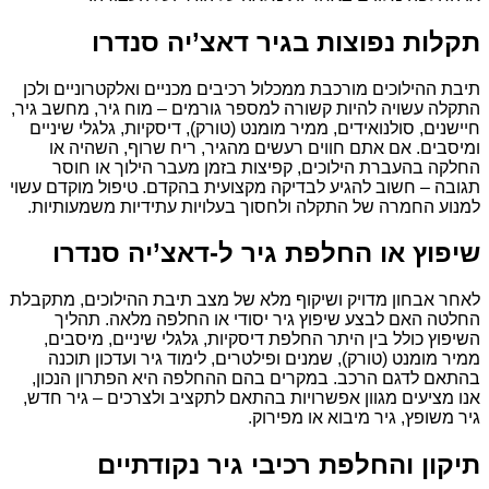
תקלות נפוצות בגיר דאצ’יה סנדרו
תיבת ההילוכים מורכבת ממכלול רכיבים מכניים ואלקטרוניים ולכן
התקלה עשויה להיות קשורה למספר גורמים – מוח גיר, מחשב גיר,
חיישנים, סולנואידים, ממיר מומנט (טורק), דיסקיות, גלגלי שיניים
ומיסבים. אם אתם חווים רעשים מהגיר, ריח שרוף, השהיה או
החלקה בהעברת הילוכים, קפיצות בזמן מעבר הילוך או חוסר
תגובה – חשוב להגיע לבדיקה מקצועית בהקדם. טיפול מוקדם עשוי
למנוע החמרה של התקלה ולחסוך בעלויות עתידיות משמעותיות.
שיפוץ או החלפת גיר ל-דאצ’יה סנדרו
לאחר אבחון מדויק ושיקוף מלא של מצב תיבת ההילוכים, מתקבלת
החלטה האם לבצע שיפוץ גיר יסודי או החלפה מלאה. תהליך
השיפוץ כולל בין היתר החלפת דיסקיות, גלגלי שיניים, מיסבים,
ממיר מומנט (טורק), שמנים ופילטרים, לימוד גיר ועדכון תוכנה
בהתאם לדגם הרכב. במקרים בהם ההחלפה היא הפתרון הנכון,
אנו מציעים מגוון אפשרויות בהתאם לתקציב ולצרכים – גיר חדש,
גיר משופץ, גיר מיבוא או מפירוק.
תיקון והחלפת רכיבי גיר נקודתיים