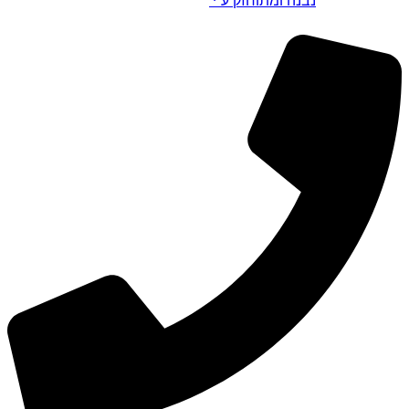
נבנה ומתוחזק ע”י