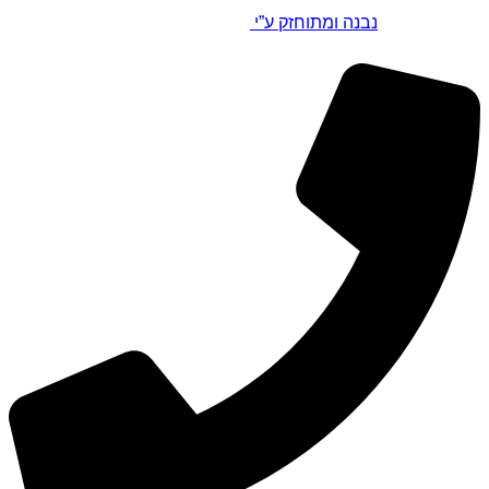
נבנה ומתוחזק ע”י