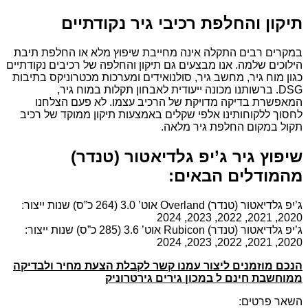
תיקון והחלפת רכיבי גיר נקודתיים
במקרים רבים התקלה אינה מחייבת שיפוץ מלא או החלפת תיבת
הילוכים שלמה. אנו מבצעים גם תיקון והחלפה של רכיבים נקודתיים
כגון מוח גיר, מחשב גיר, סולנואידים ומערכות מכטרוניקס בתיבות
DSG. ברשותנו מכונה ייעודית לאבחון תקלות במוח גיר,
המאפשרת בדיקה מדויקת של הרכיב עצמו. לא פעם הצלחנו
לחסוך ללקוחותינו אלפי שקלים באמצעות תיקון ממוקד של רכיב
תקול במקום החלפת גיר מלאה.
שיפוץ גיר ג’יפ גלדיאטור (טנדר)
מהמודלים הבאים:
ג’יפ גלדיאטור (טנדר) Overland אוט’ 3.0 (264 כ”ס) שנות ייצור:
2020, 2021, 2022, 2023, 2024
ג’יפ גלדיאטור (טנדר) Rubicon אוט’ 3.6 (285 כ”ס) שנות ייצור:
2020, 2021, 2022, 2023, 2024
הנכם מוזמנים ליצור עמנו קשר לקבלת הצעת מחיר ולבדיקה
ממוחשבת חינם ל במכון גירים גירטרוניק
השאר פרטים: