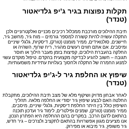
תקלות נפוצות בגיר ג’יפ גלדיאטור
(טנדר)
תיבת ההילוכים מורכבת ממכלול רכיבים מכניים ואלקטרוניים ולכן
התקלה עשויה להיות קשורה למספר גורמים – מוח גיר, מחשב גיר,
חיישנים, סולנואידים, ממיר מומנט (טורק), דיסקיות, גלגלי שיניים
ומיסבים. אם אתם חווים רעשים מהגיר, ריח שרוף, השהיה או
החלקה בהעברת הילוכים, קפיצות בזמן מעבר הילוך או חוסר
תגובה – חשוב להגיע לבדיקה מקצועית בהקדם. טיפול מוקדם עשוי
למנוע החמרה של התקלה ולחסוך בעלויות עתידיות משמעותיות.
שיפוץ או החלפת גיר ל-ג’יפ גלדיאטור
(טנדר)
לאחר אבחון מדויק ושיקוף מלא של מצב תיבת ההילוכים, מתקבלת
החלטה האם לבצע שיפוץ גיר יסודי או החלפה מלאה. תהליך
השיפוץ כולל בין היתר החלפת דיסקיות, גלגלי שיניים, מיסבים,
ממיר מומנט (טורק), שמנים ופילטרים, לימוד גיר ועדכון תוכנה
בהתאם לדגם הרכב. במקרים בהם ההחלפה היא הפתרון הנכון,
אנו מציעים מגוון אפשרויות בהתאם לתקציב ולצרכים – גיר חדש,
גיר משופץ, גיר מיבוא או מפירוק.