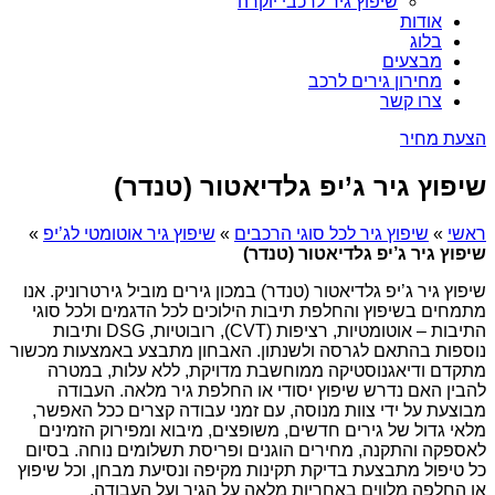
שיפוץ גיר לרכבי יוקרה
אודות
בלוג
מבצעים
מחירון גירים לרכב
צרו קשר
הצעת מחיר
שיפוץ גיר ג’יפ גלדיאטור (טנדר)
ראשי
»
שיפוץ גיר לכל סוגי הרכבים
»
שיפוץ גיר אוטומטי לג’יפ
»
שיפוץ גיר ג’יפ גלדיאטור (טנדר)
שיפוץ גיר ג’יפ גלדיאטור (טנדר) במכון גירים מוביל גירטרוניק. אנו
מתמחים בשיפוץ והחלפת תיבות הילוכים לכל הדגמים ולכל סוגי
התיבות – אוטומטיות, רציפות (CVT), רובוטיות, DSG ותיבות
נוספות בהתאם לגרסה ולשנתון. האבחון מתבצע באמצעות מכשור
מתקדם ודיאגנוסטיקה ממוחשבת מדויקת, ללא עלות, במטרה
להבין האם נדרש שיפוץ יסודי או החלפת גיר מלאה. העבודה
מבוצעת על ידי צוות מנוסה, עם זמני עבודה קצרים ככל האפשר,
מלאי גדול של גירים חדשים, משופצים, מיבוא ומפירוק הזמינים
לאספקה והתקנה, מחירים הוגנים ופריסת תשלומים נוחה. בסיום
כל טיפול מתבצעת בדיקת תקינות מקיפה ונסיעת מבחן, וכל שיפוץ
או החלפה מלווים באחריות מלאה על הגיר ועל העבודה.