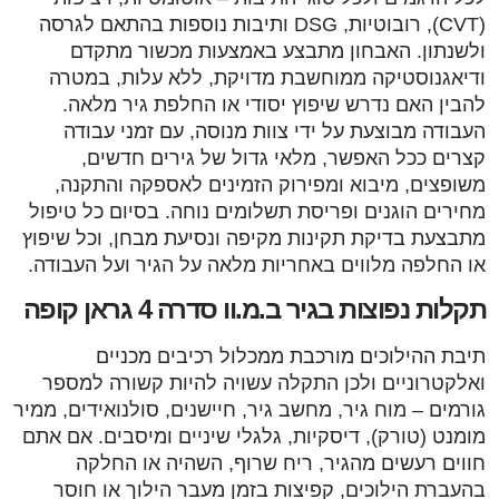
(CVT), רובוטיות, DSG ותיבות נוספות בהתאם לגרסה
ולשנתון. האבחון מתבצע באמצעות מכשור מתקדם
ודיאגנוסטיקה ממוחשבת מדויקת, ללא עלות, במטרה
להבין האם נדרש שיפוץ יסודי או החלפת גיר מלאה.
העבודה מבוצעת על ידי צוות מנוסה, עם זמני עבודה
קצרים ככל האפשר, מלאי גדול של גירים חדשים,
משופצים, מיבוא ומפירוק הזמינים לאספקה והתקנה,
מחירים הוגנים ופריסת תשלומים נוחה. בסיום כל טיפול
מתבצעת בדיקת תקינות מקיפה ונסיעת מבחן, וכל שיפוץ
או החלפה מלווים באחריות מלאה על הגיר ועל העבודה.
תקלות נפוצות בגיר ב.מ.וו סדרה 4 גראן קופה
תיבת ההילוכים מורכבת ממכלול רכיבים מכניים
ואלקטרוניים ולכן התקלה עשויה להיות קשורה למספר
גורמים – מוח גיר, מחשב גיר, חיישנים, סולנואידים, ממיר
מומנט (טורק), דיסקיות, גלגלי שיניים ומיסבים. אם אתם
חווים רעשים מהגיר, ריח שרוף, השהיה או החלקה
בהעברת הילוכים, קפיצות בזמן מעבר הילוך או חוסר