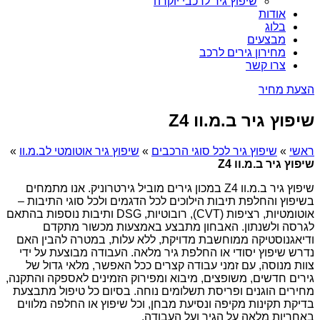
שיפוץ גיר לרכבי יוקרה
אודות
בלוג
מבצעים
מחירון גירים לרכב
צרו קשר
הצעת מחיר
שיפוץ גיר ב.מ.וו Z4
ראשי
»
שיפוץ גיר לכל סוגי הרכבים
»
שיפוץ גיר אוטומטי לב.מ.וו
»
שיפוץ גיר ב.מ.וו Z4
שיפוץ גיר ב.מ.וו Z4 במכון גירים מוביל גירטרוניק. אנו מתמחים
בשיפוץ והחלפת תיבות הילוכים לכל הדגמים ולכל סוגי התיבות –
אוטומטיות, רציפות (CVT), רובוטיות, DSG ותיבות נוספות בהתאם
לגרסה ולשנתון. האבחון מתבצע באמצעות מכשור מתקדם
ודיאגנוסטיקה ממוחשבת מדויקת, ללא עלות, במטרה להבין האם
נדרש שיפוץ יסודי או החלפת גיר מלאה. העבודה מבוצעת על ידי
צוות מנוסה, עם זמני עבודה קצרים ככל האפשר, מלאי גדול של
גירים חדשים, משופצים, מיבוא ומפירוק הזמינים לאספקה והתקנה,
מחירים הוגנים ופריסת תשלומים נוחה. בסיום כל טיפול מתבצעת
בדיקת תקינות מקיפה ונסיעת מבחן, וכל שיפוץ או החלפה מלווים
באחריות מלאה על הגיר ועל העבודה.