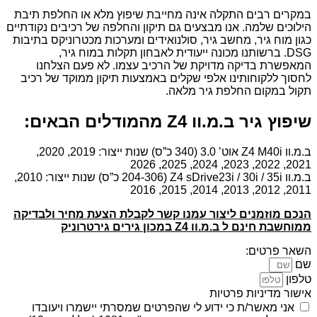
במקרים רבים התקלה אינה מחייבת שיפוץ מלא או החלפת תיבת
הילוכים שלמה. אנו מבצעים גם תיקון והחלפה של רכיבים נקודתיים
כגון מוח גיר, מחשב גיר, סולנואידים ומערכות מכטרוניקס בתיבות
DSG. ברשותנו מכונה ייעודית לאבחון תקלות במוח גיר,
המאפשרת בדיקה מדויקת של הרכיב עצמו. לא פעם הצלחנו
לחסוך ללקוחותינו אלפי שקלים באמצעות תיקון ממוקד של רכיב
תקול במקום החלפת גיר מלאה.
שיפוץ גיר ב.מ.וו Z4 מהמודלים הבאים:
ב.מ.וו Z4 M40i אוט’ 3.0 (340 כ”ס) שנות ייצור: 2019, 2020,
2021, 2022, 2023, 2024, 2025, 2026
ב.מ.וו Z4 sDrive23i / 30i / 35i (204-306 כ”ס) שנות ייצור: 2010,
2011, 2012, 2013, 2014, 2015, 2016
הנכם מוזמנים ליצור עמנו קשר לקבלת הצעת מחיר ולבדיקה
ממוחשבת חינם ל ב.מ.וו Z4 במכון גירים גירטרוניק
השאר פרטים:
שם
טלפון
אישור מדיניות פרטיות
אני מאשר/ת כי ידוע לי שהפרטים שמסרתי יישמרו ויעובדו