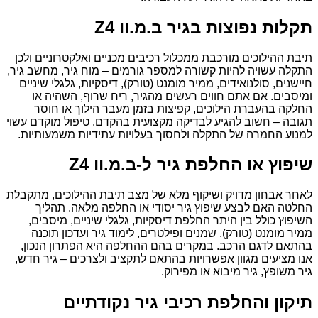
תקלות נפוצות בגיר ב.מ.וו Z4
תיבת ההילוכים מורכבת ממכלול רכיבים מכניים ואלקטרוניים ולכן
התקלה עשויה להיות קשורה למספר גורמים – מוח גיר, מחשב גיר,
חיישנים, סולנואידים, ממיר מומנט (טורק), דיסקיות, גלגלי שיניים
ומיסבים. אם אתם חווים רעשים מהגיר, ריח שרוף, השהיה או
החלקה בהעברת הילוכים, קפיצות בזמן מעבר הילוך או חוסר
תגובה – חשוב להגיע לבדיקה מקצועית בהקדם. טיפול מוקדם עשוי
למנוע החמרה של התקלה ולחסוך בעלויות עתידיות משמעותיות.
שיפוץ או החלפת גיר ל-ב.מ.וו Z4
לאחר אבחון מדויק ושיקוף מלא של מצב תיבת ההילוכים, מתקבלת
החלטה האם לבצע שיפוץ גיר יסודי או החלפה מלאה. תהליך
השיפוץ כולל בין היתר החלפת דיסקיות, גלגלי שיניים, מיסבים,
ממיר מומנט (טורק), שמנים ופילטרים, לימוד גיר ועדכון תוכנה
בהתאם לדגם הרכב. במקרים בהם ההחלפה היא הפתרון הנכון,
אנו מציעים מגוון אפשרויות בהתאם לתקציב ולצרכים – גיר חדש,
גיר משופץ, גיר מיבוא או מפירוק.
תיקון והחלפת רכיבי גיר נקודתיים