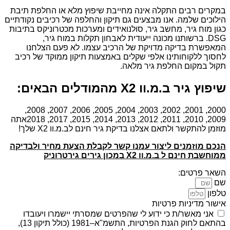
במקרים רבים התקלה אינה מחייבת שיפוץ מלא או החלפת תיבת
הילוכים שלמה. אנו מבצעים גם תיקון והחלפה של רכיבים נקודתיים
כגון מוח גיר, מחשב גיר, סולנואידים ומערכות מכטרוניקס בתיבות
DSG. ברשותנו מכונה ייעודית לאבחון תקלות במוח גיר,
המאפשרת בדיקה מדויקת של הרכיב עצמו. לא פעם הצלחנו
לחסוך ללקוחותינו אלפי שקלים באמצעות תיקון ממוקד של רכיב
תקול במקום החלפת גיר מלאה.
שיפוץ גיר ב.מ.וו X2 מהמודלים הבאים:
2000, 2001, 2002, 2003, 2004, 2005, 2006, 2007, 2008,
2009, 2010, 2011, 2012, 2013, 2014, 2015, 2017, 2018אתה
מוזמן להתקשר ולתאם אצלנו בדיקת גיר חינם לב.מ.וו X2 שלך!
הנכם מוזמנים ליצור עמנו קשר לקבלת הצעת מחיר ולבדיקה
ממוחשבת חינם ל ב.מ.וו X2 במכון גירים גירטרוניק
השאר פרטים:
שם
טלפון
אישור מדיניות פרטיות
אני מאשר/ת כי ידוע לי שהפרטים שמסרתי יישמרו ויעובדו
בהתאם לחוק הגנת הפרטיות, התשמ"א–1981 (כולל תיקון 13),