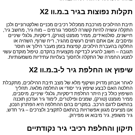
תקלות נפוצות בגיר ב.מ.וו X2
תיבת ההילוכים מורכבת ממכלול רכיבים מכניים ואלקטרוניים ולכן
התקלה עשויה להיות קשורה למספר גורמים – מוח גיר, מחשב גיר,
חיישנים, סולנואידים, ממיר מומנט (טורק), דיסקיות, גלגלי שיניים
ומיסבים. אם אתם חווים רעשים מהגיר, ריח שרוף, השהיה או
החלקה בהעברת הילוכים, קפיצות בזמן מעבר הילוך או חוסר
תגובה – חשוב להגיע לבדיקה מקצועית בהקדם. טיפול מוקדם עשוי
למנוע החמרה של התקלה ולחסוך בעלויות עתידיות משמעותיות.
שיפוץ או החלפת גיר ל-ב.מ.וו X2
לאחר אבחון מדויק ושיקוף מלא של מצב תיבת ההילוכים, מתקבלת
החלטה האם לבצע שיפוץ גיר יסודי או החלפה מלאה. תהליך
השיפוץ כולל בין היתר החלפת דיסקיות, גלגלי שיניים, מיסבים,
ממיר מומנט (טורק), שמנים ופילטרים, לימוד גיר ועדכון תוכנה
בהתאם לדגם הרכב. במקרים בהם ההחלפה היא הפתרון הנכון,
אנו מציעים מגוון אפשרויות בהתאם לתקציב ולצרכים – גיר חדש,
גיר משופץ, גיר מיבוא או מפירוק.
תיקון והחלפת רכיבי גיר נקודתיים