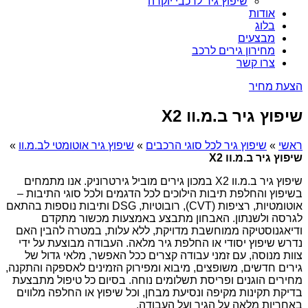
שיפוץ גיר לרכבי יוקרה
אודות
בלוג
מבצעים
מחירון גירים לרכב
צרו קשר
הצעת מחיר
שיפוץ גיר ב.מ.וו X2
ראשי
»
שיפוץ גיר לכל סוגי הרכבים
»
שיפוץ גיר אוטומטי לב.מ.וו
»
שיפוץ גיר ב.מ.וו X2
שיפוץ גיר ב.מ.וו X2 במכון גירים מוביל גירטרוניק. אנו מתמחים
בשיפוץ והחלפת תיבות הילוכים לכל הדגמים ולכל סוגי התיבות –
אוטומטיות, רציפות (CVT), רובוטיות, DSG ותיבות נוספות בהתאם
לגרסה ולשנתון. האבחון מתבצע באמצעות מכשור מתקדם
ודיאגנוסטיקה ממוחשבת מדויקת, ללא עלות, במטרה להבין האם
נדרש שיפוץ יסודי או החלפת גיר מלאה. העבודה מבוצעת על ידי
צוות מנוסה, עם זמני עבודה קצרים ככל האפשר, מלאי גדול של
גירים חדשים, משופצים, מיבוא ומפירוק הזמינים לאספקה והתקנה,
מחירים הוגנים ופריסת תשלומים נוחה. בסיום כל טיפול מתבצעת
בדיקת תקינות מקיפה ונסיעת מבחן, וכל שיפוץ או החלפה מלווים
באחריות מלאה על הגיר ועל העבודה.