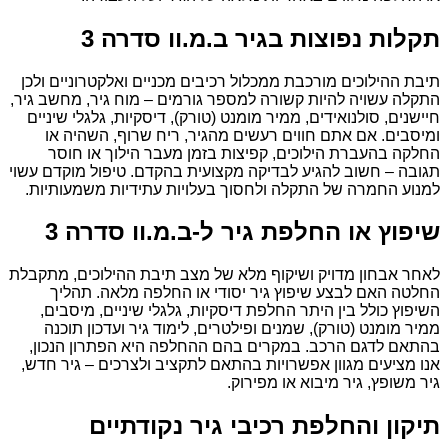
תקלות נפוצות בגיר ב.מ.וו סדרה 3
תיבת ההילוכים מורכבת ממכלול רכיבים מכניים ואלקטרוניים ולכן
התקלה עשויה להיות קשורה למספר גורמים – מוח גיר, מחשב גיר,
חיישנים, סולנואידים, ממיר מומנט (טורק), דיסקיות, גלגלי שיניים
ומיסבים. אם אתם חווים רעשים מהגיר, ריח שרוף, השהיה או
החלקה בהעברת הילוכים, קפיצות בזמן מעבר הילוך או חוסר
תגובה – חשוב להגיע לבדיקה מקצועית בהקדם. טיפול מוקדם עשוי
למנוע החמרה של התקלה ולחסוך בעלויות עתידיות משמעותיות.
שיפוץ או החלפת גיר ל-ב.מ.וו סדרה 3
לאחר אבחון מדויק ושיקוף מלא של מצב תיבת ההילוכים, מתקבלת
החלטה האם לבצע שיפוץ גיר יסודי או החלפה מלאה. תהליך
השיפוץ כולל בין היתר החלפת דיסקיות, גלגלי שיניים, מיסבים,
ממיר מומנט (טורק), שמנים ופילטרים, לימוד גיר ועדכון תוכנה
בהתאם לדגם הרכב. במקרים בהם ההחלפה היא הפתרון הנכון,
אנו מציעים מגוון אפשרויות בהתאם לתקציב ולצרכים – גיר חדש,
גיר משופץ, גיר מיבוא או מפירוק.
תיקון והחלפת רכיבי גיר נקודתיים