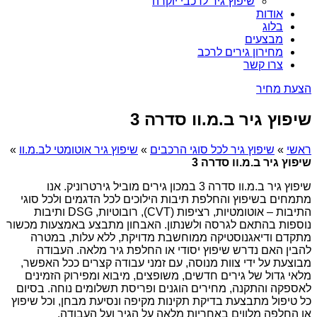
שיפוץ גיר לרכבי יוקרה
אודות
בלוג
מבצעים
מחירון גירים לרכב
צרו קשר
הצעת מחיר
שיפוץ גיר ב.מ.וו סדרה 3
ראשי
»
שיפוץ גיר לכל סוגי הרכבים
»
שיפוץ גיר אוטומטי לב.מ.וו
»
שיפוץ גיר ב.מ.וו סדרה 3
שיפוץ גיר ב.מ.וו סדרה 3 במכון גירים מוביל גירטרוניק. אנו
מתמחים בשיפוץ והחלפת תיבות הילוכים לכל הדגמים ולכל סוגי
התיבות – אוטומטיות, רציפות (CVT), רובוטיות, DSG ותיבות
נוספות בהתאם לגרסה ולשנתון. האבחון מתבצע באמצעות מכשור
מתקדם ודיאגנוסטיקה ממוחשבת מדויקת, ללא עלות, במטרה
להבין האם נדרש שיפוץ יסודי או החלפת גיר מלאה. העבודה
מבוצעת על ידי צוות מנוסה, עם זמני עבודה קצרים ככל האפשר,
מלאי גדול של גירים חדשים, משופצים, מיבוא ומפירוק הזמינים
לאספקה והתקנה, מחירים הוגנים ופריסת תשלומים נוחה. בסיום
כל טיפול מתבצעת בדיקת תקינות מקיפה ונסיעת מבחן, וכל שיפוץ
או החלפה מלווים באחריות מלאה על הגיר ועל העבודה.