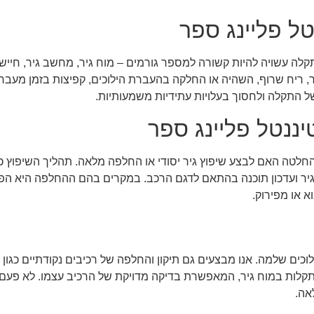
טל פליינג ספר
קלה עשויה להיות קשורה למספר גורמים – מוח גיר, מחשב גיר, חיישנ
יר, ריח שרוף, השהיה או החלקה בהעברת הילוכים, קפיצות בזמן מעבר
ל התקלה ולחסוך בעלויות עתידיות משמעותיות.
יננטל פליינג ספר
לטה האם לבצע שיפוץ גיר יסודי או החלפה מלאה. תהליך השיפוץ כו
 גיר ועדכון תוכנה בהתאם לדגם הרכב. במקרים בהם ההחלפה היא הפתרו
א או מפירוק.
ם שלמה. אנו מבצעים גם תיקון והחלפה של רכיבים נקודתיים כגון מו
ו מכונה ייעודית לאבחון תקלות במוח גיר, המאפשרת בדיקה מדויקת של הרכיב עצמו. 
אה.