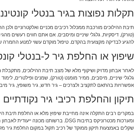
תקלות נפוצות בגיר בנטלי קונטיננ
תיבת ההילוכים מורכבת ממכלול רכיבים מכניים ואלקטרוניים ולכן הת
(טורק), דיסקיות, גלגלי שיניים ומיסבים. אם אתם חווים רעשים מהג
להגיע לבדיקה מקצועית בהקדם. טיפול מוקדם עשוי למנוע החמרה ש
שיפוץ או החלפת גיר ל-בנטלי קונט
לאחר אבחון מדויק ושיקוף מלא של מצב תיבת ההילוכים, מתקבלת הח
גלגלי שיניים, מיסבים, ממיר מומנט (טורק), שמנים ופילטרים, לימוד
אפשרויות בהתאם לתקציב ולצרכים – גיר חדש, גיר משופץ, גיר מיבו
תיקון והחלפת רכיבי גיר נקודתיים
במקרים רבים התקלה אינה מחייבת שיפוץ מלא או החלפת תיבת הילוכי
ומערכות מכטרוניקס בתיבות DSG. ברשותנ
שקלים באמצעות תיקון ממוקד של רכיב תקול במקום החלפת גיר מל