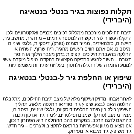
תקלות נפוצות בגיר בנטלי בנטאיגה
(היברידי)
תיבת ההילוכים מורכבת ממכלול רכיבים מכניים ואלקטרוניים ולכן
התקלה עשויה להיות קשורה למספר גורמים – מוח גיר, מחשב גיר,
חיישנים, סולנואידים, ממיר מומנט (טורק), דיסקיות, גלגלי שיניים
ומיסבים. אם אתם חווים רעשים מהגיר, ריח שרוף, השהיה או
החלקה בהעברת הילוכים, קפיצות בזמן מעבר הילוך או חוסר
תגובה – חשוב להגיע לבדיקה מקצועית בהקדם. טיפול מוקדם עשוי
למנוע החמרה של התקלה ולחסוך בעלויות עתידיות משמעותיות.
שיפוץ או החלפת גיר ל-בנטלי בנטאיגה
(היברידי)
לאחר אבחון מדויק ושיקוף מלא של מצב תיבת ההילוכים, מתקבלת
החלטה האם לבצע שיפוץ גיר יסודי או החלפה מלאה. תהליך
השיפוץ כולל בין היתר החלפת דיסקיות, גלגלי שיניים, מיסבים,
ממיר מומנט (טורק), שמנים ופילטרים, לימוד גיר ועדכון תוכנה
בהתאם לדגם הרכב. במקרים בהם ההחלפה היא הפתרון הנכון,
אנו מציעים מגוון אפשרויות בהתאם לתקציב ולצרכים – גיר חדש,
גיר משופץ, גיר מיבוא או מפירוק.