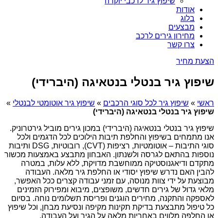
שיפוץ גיר לרכבי יוקרה
אודות
בלוג
מבצעים
מחירון גירים לרכב
צרו קשר
הצעת מחיר
שיפוץ גיר בנטלי בנטאיגה (היברידי)
ראשי
»
שיפוץ גיר לכל סוגי הרכבים
»
שיפוץ גיר אוטומטי לבנטלי
»
שיפוץ גיר בנטלי בנטאיגה (היברידי)
שיפוץ גיר בנטלי בנטאיגה (היברידי) במכון גירים מוביל גירטרוניק.
אנו מתמחים בשיפוץ והחלפת תיבות הילוכים לכל הדגמים ולכל
סוגי התיבות – אוטומטיות, רציפות (CVT), רובוטיות, DSG ותיבות
נוספות בהתאם לגרסה ולשנתון. האבחון מתבצע באמצעות מכשור
מתקדם ודיאגנוסטיקה ממוחשבת מדויקת, ללא עלות, במטרה
להבין האם נדרש שיפוץ יסודי או החלפת גיר מלאה. העבודה
מבוצעת על ידי צוות מנוסה, עם זמני עבודה קצרים ככל האפשר,
מלאי גדול של גירים חדשים, משופצים, מיבוא ומפירוק הזמינים
לאספקה והתקנה, מחירים הוגנים ופריסת תשלומים נוחה. בסיום
כל טיפול מתבצעת בדיקת תקינות מקיפה ונסיעת מבחן, וכל שיפוץ
או החלפה מלווים באחריות מלאה על הגיר ועל העבודה.