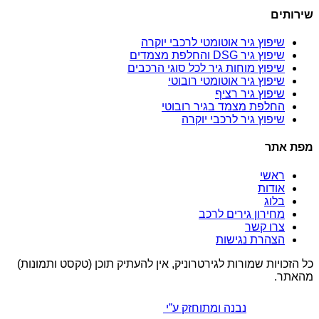
שירותים
שיפוץ גיר אוטומטי לרכבי יוקרה
שיפוץ גיר DSG והחלפת מצמדים
שיפוץ מוחות גיר לכל סוגי הרכבים
שיפוץ גיר אוטומטי רובוטי
שיפוץ גיר רציף
החלפת מצמד בגיר רובוטי
שיפוץ גיר לרכבי יוקרה
מפת אתר
ראשי
אודות
בלוג
מחירון גירים לרכב
צרו קשר
הצהרת נגישות
כל הזכויות שמורות לגירטרוניק, אין להעתיק תוכן (טקסט ותמונות)
מהאתר.
נבנה ומתוחזק ע”י