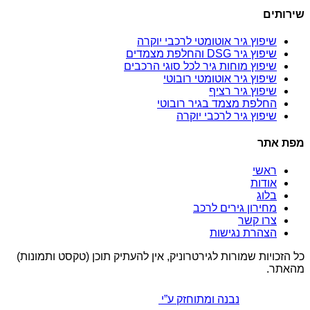
שירותים
שיפוץ גיר אוטומטי לרכבי יוקרה
שיפוץ גיר DSG והחלפת מצמדים
שיפוץ מוחות גיר לכל סוגי הרכבים
שיפוץ גיר אוטומטי רובוטי
שיפוץ גיר רציף
החלפת מצמד בגיר רובוטי
שיפוץ גיר לרכבי יוקרה
מפת אתר
ראשי
אודות
בלוג
מחירון גירים לרכב
צרו קשר
הצהרת נגישות
כל הזכויות שמורות לגירטרוניק, אין להעתיק תוכן (טקסט ותמונות)
מהאתר.
נבנה ומתוחזק ע”י