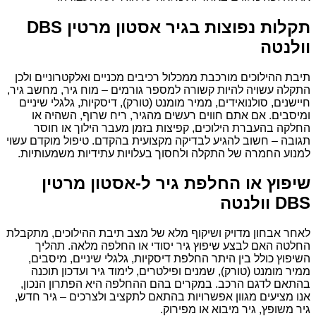
תקלות נפוצות בגיר אסטון מרטין DBS
וולנטה
תיבת ההילוכים מורכבת ממכלול רכיבים מכניים ואלקטרוניים ולכן
התקלה עשויה להיות קשורה למספר גורמים – מוח גיר, מחשב גיר,
חיישנים, סולנואידים, ממיר מומנט (טורק), דיסקיות, גלגלי שיניים
ומיסבים. אם אתם חווים רעשים מהגיר, ריח שרוף, השהיה או
החלקה בהעברת הילוכים, קפיצות בזמן מעבר הילוך או חוסר
תגובה – חשוב להגיע לבדיקה מקצועית בהקדם. טיפול מוקדם עשוי
למנוע החמרה של התקלה ולחסוך בעלויות עתידיות משמעותיות.
שיפוץ או החלפת גיר ל-אסטון מרטין
DBS וולנטה
לאחר אבחון מדויק ושיקוף מלא של מצב תיבת ההילוכים, מתקבלת
החלטה האם לבצע שיפוץ גיר יסודי או החלפה מלאה. תהליך
השיפוץ כולל בין היתר החלפת דיסקיות, גלגלי שיניים, מיסבים,
ממיר מומנט (טורק), שמנים ופילטרים, לימוד גיר ועדכון תוכנה
בהתאם לדגם הרכב. במקרים בהם ההחלפה היא הפתרון הנכון,
אנו מציעים מגוון אפשרויות בהתאם לתקציב ולצרכים – גיר חדש,
גיר משופץ, גיר מיבוא או מפירוק.