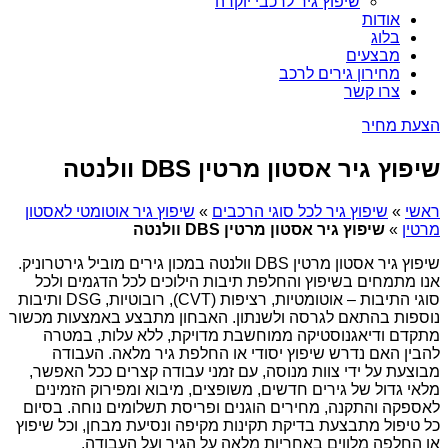
שיפוץ גיר לרכבי יוקרה
אודות
בלוג
מבצעים
מחירון גירים לרכב
צרו קשר
הצעת מחיר
שיפוץ גיר אסטון מרטין DBS וולנטה
ראשי
»
שיפוץ גיר לכל סוגי הרכבים
»
שיפוץ גיר אוטומטי לאסטון
מרטין
»
שיפוץ גיר אסטון מרטין DBS וולנטה
שיפוץ גיר אסטון מרטין DBS וולנטה במכון גירים מוביל גירטרוניק.
אנו מתמחים בשיפוץ והחלפת תיבות הילוכים לכל הדגמים ולכל
סוגי התיבות – אוטומטיות, רציפות (CVT), רובוטיות, DSG ותיבות
נוספות בהתאם לגרסה ולשנתון. האבחון מתבצע באמצעות מכשור
מתקדם ודיאגנוסטיקה ממוחשבת מדויקת, ללא עלות, במטרה
להבין האם נדרש שיפוץ יסודי או החלפת גיר מלאה. העבודה
מבוצעת על ידי צוות מנוסה, עם זמני עבודה קצרים ככל האפשר,
מלאי גדול של גירים חדשים, משופצים, מיבוא ומפירוק הזמינים
לאספקה והתקנה, מחירים הוגנים ופריסת תשלומים נוחה. בסיום
כל טיפול מתבצעת בדיקת תקינות מקיפה ונסיעת מבחן, וכל שיפוץ
או החלפה מלווים באחריות מלאה על הגיר ועל העבודה.