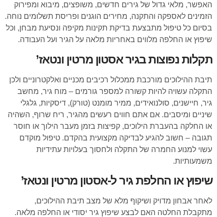
האפשר, מלאי גדול של גירים חדשים, משופצים, מיבוא ומפירוק
הזמינים לאספקה והתקנה, מחירים הוגנים ופריסת תשלומים נוחה.
בסיום כל טיפול מתבצעת בדיקת תקינות מקיפה ונסיעת מבחן, וכל
שיפוץ או החלפה מלווים באחריות מלאה על הגיר ועל העבודה.
תקלות נפוצות בגיר אסטון מרטין ונטאז’
תיבת ההילוכים מורכבת ממכלול רכיבים מכניים ואלקטרוניים ולכן
התקלה עשויה להיות קשורה למספר גורמים – מוח גיר, מחשב
גיר, חיישנים, סולנואידים, ממיר מומנט (טורק), דיסקיות, גלגלי
שיניים ומיסבים. אם אתם חווים רעשים מהגיר, ריח שרוף, השהיה
או החלקה בהעברת הילוכים, קפיצות בזמן מעבר הילוך או חוסר
תגובה – חשוב להגיע לבדיקה מקצועית בהקדם. טיפול מוקדם
עשוי למנוע החמרה של התקלה ולחסוך בעלויות עתידיות
משמעותיות.
שיפוץ או החלפת גיר ל-אסטון מרטין ונטאז’
לאחר אבחון מדויק ושיקוף מלא של מצב תיבת ההילוכים,
מתקבלת החלטה האם לבצע שיפוץ גיר יסודי או החלפה מלאה.