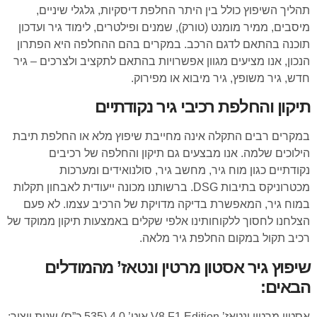
תהליך השיפוץ כולל בין היתר החלפת דיסקיות, גלגלי שיניים,
מיסבים, ממיר מומנט (טורק), שמנים ופילטרים, לימוד גיר ועדכון
תוכנה בהתאם לדגם הרכב. במקרים בהם ההחלפה היא הפתרון
הנכון, אנו מציעים מגוון אפשרויות בהתאם לתקציב ולצרכים – גיר
חדש, גיר משופץ, גיר מיבוא או מפירוק.
תיקון והחלפת רכיבי גיר נקודתיים
במקרים רבים התקלה אינה מחייבת שיפוץ מלא או החלפת תיבת
הילוכים שלמה. אנו מבצעים גם תיקון והחלפה של רכיבים
נקודתיים כגון מוח גיר, מחשב גיר, סולנואידים ומערכות
מכטרוניקס בתיבות DSG. ברשותנו מכונה ייעודית לאבחון תקלות
במוח גיר, המאפשרת בדיקה מדויקת של הרכיב עצמו. לא פעם
הצלחנו לחסוך ללקוחותינו אלפי שקלים באמצעות תיקון ממוקד של
רכיב תקול במקום החלפת גיר מלאה.
שיפוץ גיר אסטון מרטין ונטאז’ מהמודלים
הבאים:
אסטון מרטין ונטאז’ V8 F1 Edition אוט’ 4.0 (535 כ”ס) שנות ייצור: