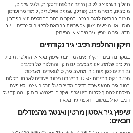
תהליך השיפוץ כולל בין היתר החלפת דיסקיות, גלגלי שיניים,
מיסבים, ממיר מומנט (טורק), שמנים ופילטרים, לימוד גיר ועדכון
תוכנה בהתאם לדגם הרכב. במקרים בהם ההחלפה היא הפתרון
הנכון, אנו מציעים מגוון אפשרויות בהתאם לתקציב ולצרכים – גיר
חדש, גיר משופץ, גיר מיבוא או מפירוק.
תיקון והחלפת רכיבי גיר נקודתיים
במקרים רבים התקלה אינה מחייבת שיפוץ מלא או החלפת תיבת
הילוכים שלמה. אנו מבצעים גם תיקון והחלפה של רכיבים
נקודתיים כגון מוח גיר, מחשב גיר, סולנואידים ומערכות
מכטרוניקס בתיבות DSG. ברשותנו מכונה ייעודית לאבחון תקלות
במוח גיר, המאפשרת בדיקה מדויקת של הרכיב עצמו. לא פעם
הצלחנו לחסוך ללקוחותינו אלפי שקלים באמצעות תיקון ממוקד של
רכיב תקול במקום החלפת גיר מלאה.
שיפוץ גיר אסטון מרטין ואנטג’ מהמודלים
הבאים:
אסטון מרטין ואנטג’ Coupe/Roadster 4.7/6.0 (420-565 כ”ס)