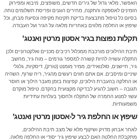
האפשר, מלאי גדול של גירים חדשים, משופצים, מיבוא ומפירוק
הזמינים לאספקה והתקנה, מחירים הוגנים ופריסת תשלומים נוחה.
בסיום כל טיפול מתבצעת בדיקת תקינות מקיפה ונסיעת מבחן, וכל
שיפוץ או החלפה מלווים באחריות מלאה על הגיר ועל העבודה.
תקלות נפוצות בגיר אסטון מרטין ואנטג’
תיבת ההילוכים מורכבת ממכלול רכיבים מכניים ואלקטרוניים ולכן
התקלה עשויה להיות קשורה למספר גורמים – מוח גיר, מחשב
גיר, חיישנים, סולנואידים, ממיר מומנט (טורק), דיסקיות, גלגלי
שיניים ומיסבים. אם אתם חווים רעשים מהגיר, ריח שרוף, השהיה
או החלקה בהעברת הילוכים, קפיצות בזמן מעבר הילוך או חוסר
תגובה – חשוב להגיע לבדיקה מקצועית בהקדם. טיפול מוקדם
עשוי למנוע החמרה של התקלה ולחסוך בעלויות עתידיות
משמעותיות.
שיפוץ או החלפת גיר ל-אסטון מרטין ואנטג’
לאחר אבחון מדויק ושיקוף מלא של מצב תיבת ההילוכים,
מתקבלת החלטה האם לבצע שיפוץ גיר יסודי או החלפה מלאה.