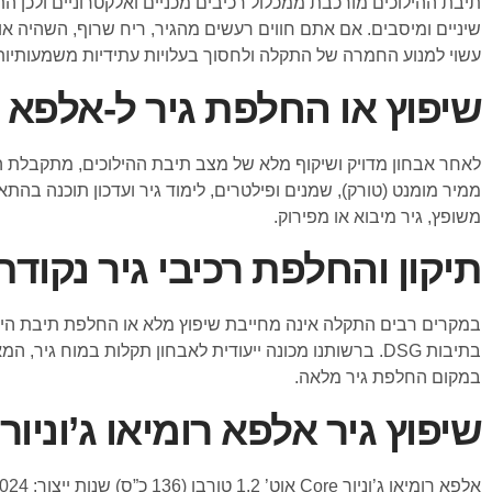
תיבת ההילוכים מורכבת ממכלול רכיבים מכניים ואלקטרוניים ולכן התק
שיניים ומיסבים. אם אתם חווים רעשים מהגיר, ריח שרוף, השהיה א
עשוי למנוע החמרה של התקלה ולחסוך בעלויות עתידיות משמעותיות
שיפוץ או החלפת גיר ל-אלפא רו
לאחר אבחון מדויק ושיקוף מלא של מצב תיבת ההילוכים, מתקבלת החל
ממיר מומנט (טורק), שמנים ופילטרים, לימוד גיר ועדכון תוכנה בה
משופץ, גיר מיבוא או מפירוק.
תיקון והחלפת רכיבי גיר נקודת
במקרים רבים התקלה אינה מחייבת שיפוץ מלא או החלפת תיבת הילוכי
בתיבות DSG. ברשותנו מכונה ייעודית לאבחון תקלות במו
במקום החלפת גיר מלאה.
שיפוץ גיר אלפא רומיאו ג’וניו
אלפא רומיאו ג’וניור Core אוט’ 1.2 טורבו (136 כ”ס) שנות ייצור: 2024, 2025, 2026