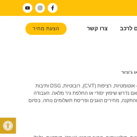
ם לרכב
צרו קשר
הצעת מחיר
ג’וניור
שיפוץ גיר אלפא רומיאו ג’וניור במכון גירים מוביל גירטרוניק. אנו מתמחים בשיפוץ והחלפת תיבות הילוכים לכל הדגמים ולכל סוגי התיבות – אוטומטיות, רציפות (CVT), רובוטיות, DSG ותיבות
 נדרש שיפוץ יסודי או החלפת גיר מלאה. העבודה
והתקנה, מחירים הוגנים ופריסת תשלומים נוחה. בסיום
פתח סרגל