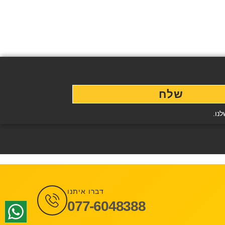
שלח
נו.
דברו איתנו
077-6048388