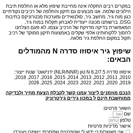
במקרים רבים התקלה אינה מחייבת שיפוץ מלא או החלפת תיבת
הילוכים שלמה. אנו מבצעים גם תיקון והחלפה של רכיבים נקודתיים
כגון מוח גיר, מחשב גיר, סולנואידים ומערכות מכטרוניקס בתיבות
DSG. ברשותנו מכונה ייעודית לאבחון תקלות במוח גיר,
המאפשרת בדיקה מדויקת של הרכיב עצמו. לא פעם הצלחנו
לחסוך ללקוחותינו אלפי שקלים באמצעות תיקון ממוקד של רכיב
תקול במקום החלפת גיר מלאה.
שיפוץ גיר איסוזו סדרה N מהמודלים
הבאים:
איסוזו סדרה N 6.2/7.5 טון (NLR/NNR) ידני/אוט’ שנות ייצור:
2010, 2011, 2012, 2013, 2014, 2015, 2016, 2017, 2018,
2019, 2020, 2021, 2022, 2023, 2024, 2025, 2026
הנכם מוזמנים ליצור עמנו קשר לקבלת הצעת מחיר ולבדיקה
ממוחשבת חינם ל במכון גירים גירטרוניק
השאר פרטים:
שם
טלפון
אישור מדיניות פרטיות
אני מאשר/ת כי ידוע לי שהפרטים שמסרתי יישמרו ויעובדו