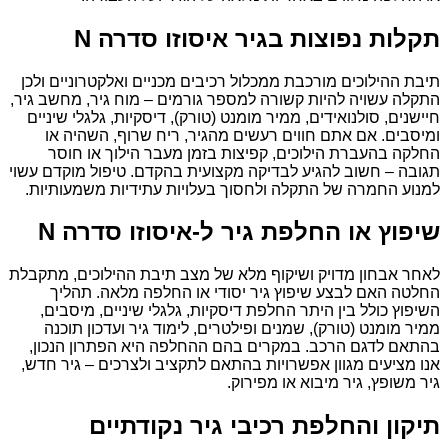
תקלות נפוצות בגיר איסוזו סדרה N
תיבת ההילוכים מורכבת ממכלול רכיבים מכניים ואלקטרוניים ולכן
התקלה עשויה להיות קשורה למספר גורמים – מוח גיר, מחשב גיר,
חיישנים, סולנואידים, ממיר מומנט (טורק), דיסקיות, גלגלי שיניים
ומיסבים. אם אתם חווים רעשים מהגיר, ריח שרוף, השהיה או
החלקה בהעברת הילוכים, קפיצות בזמן מעבר הילוך או חוסר
תגובה – חשוב להגיע לבדיקה מקצועית בהקדם. טיפול מוקדם עשוי
למנוע החמרה של התקלה ולחסוך בעלויות עתידיות משמעותיות.
שיפוץ או החלפת גיר ל-איסוזו סדרה N
לאחר אבחון מדויק ושיקוף מלא של מצב תיבת ההילוכים, מתקבלת
החלטה האם לבצע שיפוץ גיר יסודי או החלפה מלאה. תהליך
השיפוץ כולל בין היתר החלפת דיסקיות, גלגלי שיניים, מיסבים,
ממיר מומנט (טורק), שמנים ופילטרים, לימוד גיר ועדכון תוכנה
בהתאם לדגם הרכב. במקרים בהם ההחלפה היא הפתרון הנכון,
אנו מציעים מגוון אפשרויות בהתאם לתקציב ולצרכים – גיר חדש,
גיר משופץ, גיר מיבוא או מפירוק.
תיקון והחלפת רכיבי גיר נקודתיים