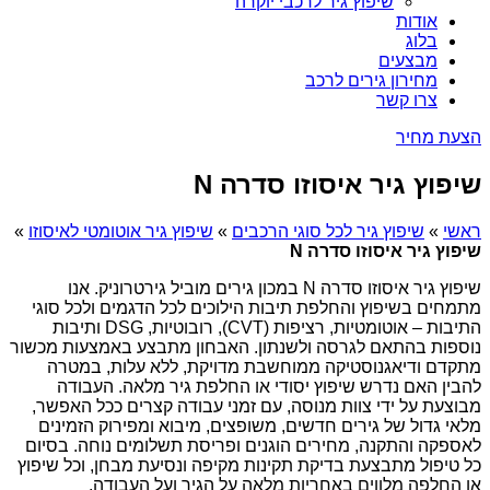
שיפוץ גיר לרכבי יוקרה
אודות
בלוג
מבצעים
מחירון גירים לרכב
צרו קשר
הצעת מחיר
שיפוץ גיר איסוזו סדרה N
ראשי
»
שיפוץ גיר לכל סוגי הרכבים
»
שיפוץ גיר אוטומטי לאיסוזו
»
שיפוץ גיר איסוזו סדרה N
שיפוץ גיר איסוזו סדרה N במכון גירים מוביל גירטרוניק. אנו
מתמחים בשיפוץ והחלפת תיבות הילוכים לכל הדגמים ולכל סוגי
התיבות – אוטומטיות, רציפות (CVT), רובוטיות, DSG ותיבות
נוספות בהתאם לגרסה ולשנתון. האבחון מתבצע באמצעות מכשור
מתקדם ודיאגנוסטיקה ממוחשבת מדויקת, ללא עלות, במטרה
להבין האם נדרש שיפוץ יסודי או החלפת גיר מלאה. העבודה
מבוצעת על ידי צוות מנוסה, עם זמני עבודה קצרים ככל האפשר,
מלאי גדול של גירים חדשים, משופצים, מיבוא ומפירוק הזמינים
לאספקה והתקנה, מחירים הוגנים ופריסת תשלומים נוחה. בסיום
כל טיפול מתבצעת בדיקת תקינות מקיפה ונסיעת מבחן, וכל שיפוץ
או החלפה מלווים באחריות מלאה על הגיר ועל העבודה.