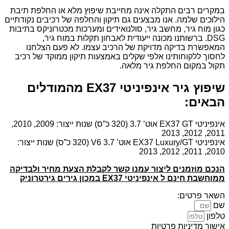
במקרים רבים התקלה אינה מחייבת שיפוץ מלא או החלפת תיבת
הילוכים שלמה. אנו מבצעים גם תיקון והחלפה של רכיבים נקודתיים
כגון מוח גיר, מחשב גיר, סולנואידים ומערכות מכטרוניקס בתיבות
DSG. ברשותנו מכונה ייעודית לאבחון תקלות במוח גיר,
המאפשרת בדיקה מדויקת של הרכיב עצמו. לא פעם הצלחנו
לחסוך ללקוחותינו אלפי שקלים באמצעות תיקון ממוקד של רכיב
תקול במקום החלפת גיר מלאה.
שיפוץ גיר אינפיניטי EX37 מהמודלים
הבאים:
אינפיניטי EX37 GT אוט’ 3.7 (320 כ”ס) שנות ייצור: 2009, 2010,
2011, 2012, 2013
אינפיניטי EX37 Luxury/GT אוט’ 3.7 V6 (320 כ”ס) שנות ייצור:
2010, 2011, 2012, 2013
הנכם מוזמנים ליצור עמנו קשר לקבלת הצעת מחיר ולבדיקה
ממוחשבת חינם ל אינפיניטי EX37 במכון גירים גירטרוניק
השאר פרטים:
שם
טלפון
אישור מדיניות פרטיות