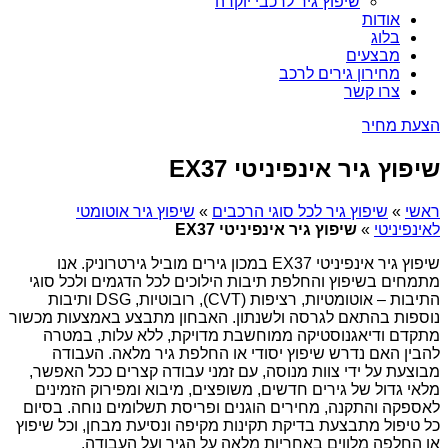
שיפוץ גיר לרכבי יוקרה
אודות
בלוג
מבצעים
מחירון גירים לרכב
צרו קשר
הצעת מחיר
שיפוץ גיר אינפיניטי EX37
ראשי
»
שיפוץ גיר לכל סוגי הרכבים
»
שיפוץ גיר אוטומטי
לאינפיניטי
»
שיפוץ גיר אינפיניטי EX37
שיפוץ גיר אינפיניטי EX37 במכון גירים מוביל גירטרוניק. אנו
מתמחים בשיפוץ והחלפת תיבות הילוכים לכל הדגמים ולכל סוגי
התיבות – אוטומטיות, רציפות (CVT), רובוטיות, DSG ותיבות
נוספות בהתאם לגרסה ולשנתון. האבחון מתבצע באמצעות מכשור
מתקדם ודיאגנוסטיקה ממוחשבת מדויקת, ללא עלות, במטרה
להבין האם נדרש שיפוץ יסודי או החלפת גיר מלאה. העבודה
מבוצעת על ידי צוות מנוסה, עם זמני עבודה קצרים ככל האפשר,
מלאי גדול של גירים חדשים, משופצים, מיבוא ומפירוק הזמינים
לאספקה והתקנה, מחירים הוגנים ופריסת תשלומים נוחה. בסיום
כל טיפול מתבצעת בדיקת תקינות מקיפה ונסיעת מבחן, וכל שיפוץ
או החלפה מלווים באחריות מלאה על הגיר ועל העבודה.