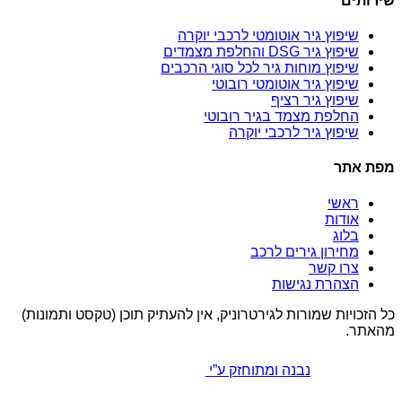
שירותים
שיפוץ גיר אוטומטי לרכבי יוקרה
שיפוץ גיר DSG והחלפת מצמדים
שיפוץ מוחות גיר לכל סוגי הרכבים
שיפוץ גיר אוטומטי רובוטי
שיפוץ גיר רציף
החלפת מצמד בגיר רובוטי
שיפוץ גיר לרכבי יוקרה
מפת אתר
ראשי
אודות
בלוג
מחירון גירים לרכב
צרו קשר
הצהרת נגישות
כל הזכויות שמורות לגירטרוניק, אין להעתיק תוכן (טקסט ותמונות)
מהאתר.
נבנה ומתוחזק ע”י