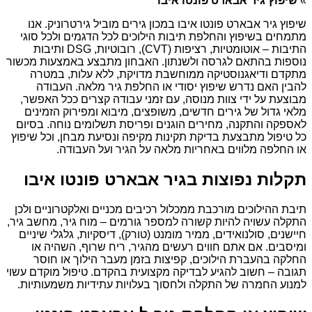
»
שיפוץ גיר אבארט פונטו איבו
שיפוץ גיר אבארט פונטו איבו במכון גירים מוביל גירטרוניק. אנו
מתמחים בשיפוץ והחלפת תיבות הילוכים לכל הדגמים ולכל סוגי
התיבות – אוטומטיות, רציפות (CVT), רובוטיות, DSG ותיבות
נוספות בהתאם לגרסה ולשנתון. האבחון מתבצע באמצעות מכשור
מתקדם ודיאגנוסטיקה ממוחשבת מדויקת, ללא עלות, במטרה
להבין האם נדרש שיפוץ יסודי או החלפת גיר מלאה. העבודה
מבוצעת על ידי צוות מנוסה, עם זמני עבודה קצרים ככל האפשר,
מלאי גדול של גירים חדשים, משופצים, מיבוא ומפירוק הזמינים
לאספקה והתקנה, מחירים הוגנים ופריסת תשלומים נוחה. בסיום
כל טיפול מתבצעת בדיקת תקינות מקיפה ונסיעת מבחן, וכל שיפוץ
או החלפה מלווים באחריות מלאה על הגיר ועל העבודה.
תקלות נפוצות בגיר אבארט פונטו איבו
תיבת ההילוכים מורכבת ממכלול רכיבים מכניים ואלקטרוניים ולכן
התקלה עשויה להיות קשורה למספר גורמים – מוח גיר, מחשב גיר,
חיישנים, סולנואידים, ממיר מומנט (טורק), דיסקיות, גלגלי שיניים
ומיסבים. אם אתם חווים רעשים מהגיר, ריח שרוף, השהיה או
החלקה בהעברת הילוכים, קפיצות בזמן מעבר הילוך או חוסר
תגובה – חשוב להגיע לבדיקה מקצועית בהקדם. טיפול מוקדם עשוי
למנוע החמרה של התקלה ולחסוך בעלויות עתידיות משמעותיות.