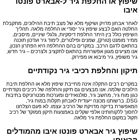
שיפוץ או החלפת גיר ל-אבארט פונטו
איבו
לאחר אבחון מדויק ושיקוף מלא של מצב תיבת ההילוכים, מתקבלת
החלטה האם לבצע שיפוץ גיר יסודי או החלפה מלאה. תהליך
השיפוץ כולל בין היתר החלפת דיסקיות, גלגלי שיניים, מיסבים,
ממיר מומנט (טורק), שמנים ופילטרים, לימוד גיר ועדכון תוכנה
בהתאם לדגם הרכב. במקרים בהם ההחלפה היא הפתרון הנכון,
אנו מציעים מגוון אפשרויות בהתאם לתקציב ולצרכים – גיר חדש,
גיר משופץ, גיר מיבוא או מפירוק.
תיקון והחלפת רכיבי גיר נקודתיים
במקרים רבים התקלה אינה מחייבת שיפוץ מלא או החלפת תיבת
הילוכים שלמה. אנו מבצעים גם תיקון והחלפה של רכיבים נקודתיים
כגון מוח גיר, מחשב גיר, סולנואידים ומערכות מכטרוניקס בתיבות
DSG. ברשותנו מכונה ייעודית לאבחון תקלות במוח גיר,
המאפשרת בדיקה מדויקת של הרכיב עצמו. לא פעם הצלחנו
לחסוך ללקוחותינו אלפי שקלים באמצעות תיקון ממוקד של רכיב
תקול במקום החלפת גיר מלאה.
שיפוץ גיר אבארט פונטו איבו מהמודלים
הבאים: