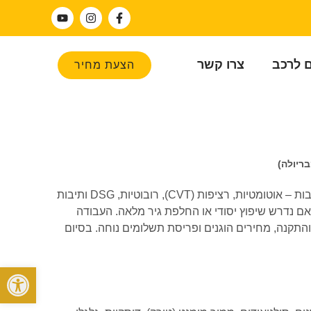
ם לרכב
צרו קשר
הצעת מחיר
שיפוץ גיר אבארט 595C (קבריולה) במכון גירים מוביל גירטרוניק. אנו מתמחים בשיפוץ והחלפת תיבות הילוכים לכל הדגמים ולכל סוגי התיבות – אוטומטיות, רציפות (CVT), רובוטיות, DSG ותיבות
 נדרש שיפוץ יסודי או החלפת גיר מלאה. העבודה
והתקנה, מחירים הוגנים ופריסת תשלומים נוחה. בסיום
פתח סרגל