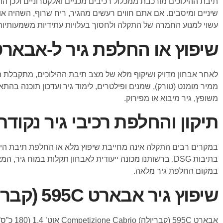
תיבת ההילוכים מורכבת ממכלול רכיבים מכניים ואלקטרוניים ולכן התק
שיניים ומיסבים. אם אתם חווים רעשים מהגיר, ריח שרוף, השהיה א
עשוי למנוע החמרה של התקלה ולחסוך בעלויות עתידיות משמעותיות
שיפוץ או החלפת גיר ל-אבארט 595C (קבריול
לאחר אבחון מדויק ושיקוף מלא של מצב תיבת ההילוכים, מתקבלת החל
ממיר מומנט (טורק), שמנים ופילטרים, לימוד גיר ועדכון תוכנה בה
משופץ, גיר מיבוא או מפירוק.
תיקון והחלפת רכיבי גיר נקודת
במקרים רבים התקלה אינה מחייבת שיפוץ מלא או החלפת תיבת הילוכי
בתיבות DSG. ברשותנו מכונה ייעודית לאבחון תקלות במו
במקום החלפת גיר מלאה.
שיפוץ גיר אבארט 595C (קבריולה) מהמודלים הבאים:
אבארט 595C (קבריולה) Competizione Cabrio אוט’ 1.4 (180 כ”ס) שנות ייצור: 2012, 2013, 2014, 2015, 2016, 2017, 2018, 2019, 2020, 2021, 2022, 2023, 2024