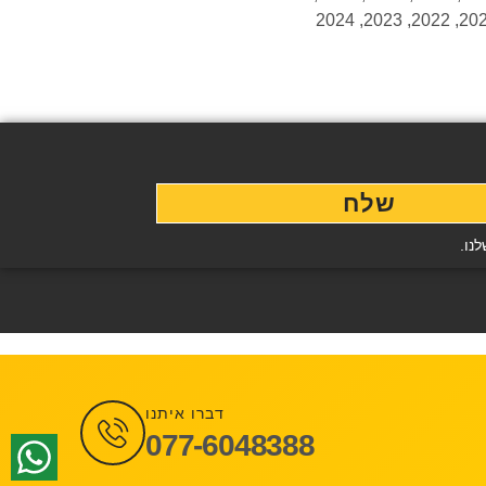
שלח
נו.
דברו איתנו
077-6048388