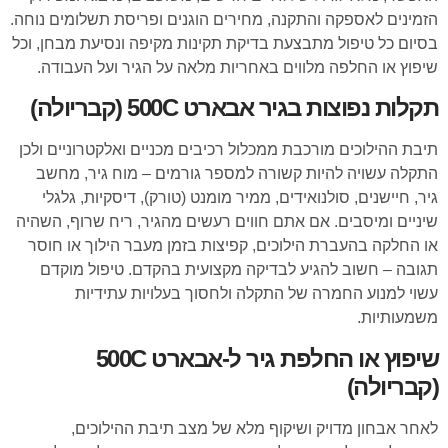
הזמינים לאספקה והתקנה, מחירים הוגנים ופריסת תשלומים נוחה.
בסיום כל טיפול מתבצעת בדיקת תקינות מקיפה ונסיעת מבחן, וכל
שיפוץ או החלפה מלווים באחריות מלאה על הגיר ועל העבודה.
תקלות נפוצות בגיר אבארט 500C (קבריולה)
תיבת ההילוכים מורכבת ממכלול רכיבים מכניים ואלקטרוניים ולכן
התקלה עשויה להיות קשורה למספר גורמים – מוח גיר, מחשב
גיר, חיישנים, סולנואידים, ממיר מומנט (טורק), דיסקיות, גלגלי
שיניים ומיסבים. אם אתם חווים רעשים מהגיר, ריח שרוף, השהיה
או החלקה בהעברת הילוכים, קפיצות בזמן מעבר הילוך או חוסר
תגובה – חשוב להגיע לבדיקה מקצועית בהקדם. טיפול מוקדם
עשוי למנוע החמרה של התקלה ולחסוך בעלויות עתידיות
משמעותיות.
שיפוץ או החלפת גיר ל-אבארט 500C
(קבריולה)
לאחר אבחון מדויק ושיקוף מלא של מצב תיבת ההילוכים,