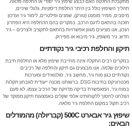
מתקבלת החלטה האם לבצע שיפוץ גיר יסודי או החלפה מלאה.
תהליך השיפוץ כולל בין היתר החלפת דיסקיות, גלגלי שיניים,
מיסבים, ממיר מומנט (טורק), שמנים ופילטרים, לימוד גיר ועדכון
תוכנה בהתאם לדגם הרכב. במקרים בהם ההחלפה היא הפתרון
הנכון, אנו מציעים מגוון אפשרויות בהתאם לתקציב ולצרכים – גיר
חדש, גיר משופץ, גיר מיבוא או מפירוק.
תיקון והחלפת רכיבי גיר נקודתיים
במקרים רבים התקלה אינה מחייבת שיפוץ מלא או החלפת תיבת
הילוכים שלמה. אנו מבצעים גם תיקון והחלפה של רכיבים
נקודתיים כגון מוח גיר, מחשב גיר, סולנואידים ומערכות
מכטרוניקס בתיבות DSG. ברשותנו מכונה ייעודית לאבחון תקלות
במוח גיר, המאפשרת בדיקה מדויקת של הרכיב עצמו. לא פעם
הצלחנו לחסוך ללקוחותינו אלפי שקלים באמצעות תיקון ממוקד של
רכיב תקול במקום החלפת גיר מלאה.
שיפוץ גיר אבארט 500C (קבריולה) מהמודלים
הבאים: