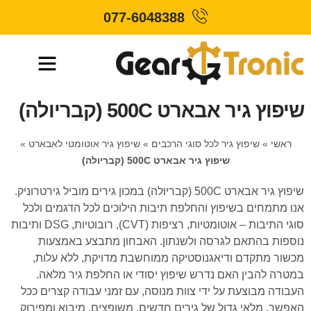
077-6048388
שיפוץ גיר אבארט 500C (קבריולה)
ראשי
»
שיפוץ גיר לכל סוגי הרכבים
»
שיפוץ גיר אוטומטי לאבארט
»
שיפוץ גיר אבארט 500C (קבריולה)
שיפוץ גיר אבארט 500C (קבריולה) במכון גירים מוביל גירטרוניק.
אנו מתמחים בשיפוץ והחלפת תיבות הילוכים לכל הדגמים ולכל
סוגי התיבות – אוטומטיות, רציפות (CVT), רובוטיות, DSG ותיבות
נוספות בהתאם לגרסה ולשנתון. האבחון מתבצע באמצעות
מכשור מתקדם ודיאגנוסטיקה ממוחשבת מדויקת, ללא עלות,
במטרה להבין האם נדרש שיפוץ יסודי או החלפת גיר מלאה.
העבודה מבוצעת על ידי צוות מנוסה, עם זמני עבודה קצרים ככל
האפשר, מלאי גדול של גירים חדשים, משופצים, מיבוא ומפירוק