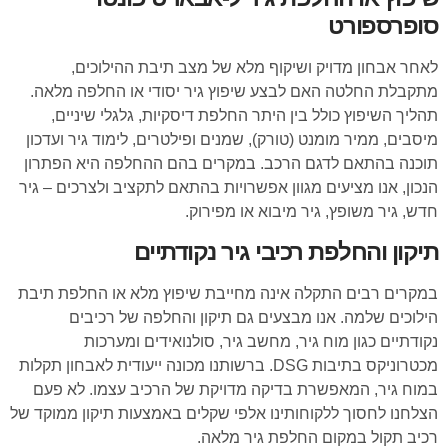
סופרספורט
לאחר אבחון מדויק ושיקוף מלא של מצב תיבת ההילוכים,
מתקבלת החלטה האם לבצע שיפוץ גיר יסודי או החלפה מלאה.
תהליך השיפוץ כולל בין היתר החלפת דיסקיות, גלגלי שיניים,
מיסבים, ממיר מומנט (טורק), שמנים ופילטרים, לימוד גיר ועדכון
תוכנה בהתאם לדגם הרכב. במקרים בהם ההחלפה היא הפתרון
הנכון, אנו מציעים מגוון אפשרויות בהתאם לתקציב ולצרכים – גיר
חדש, גיר משופץ, גיר מיבוא או מפירוק.
תיקון והחלפת רכיבי גיר נקודתיים
במקרים רבים התקלה אינה מחייבת שיפוץ מלא או החלפת תיבת
הילוכים שלמה. אנו מבצעים גם תיקון והחלפה של רכיבים
נקודתיים כגון מוח גיר, מחשב גיר, סולנואידים ומערכות
מכטרוניקס בתיבות DSG. ברשותנו מכונה ייעודית לאבחון תקלות
במוח גיר, המאפשרת בדיקה מדויקת של הרכיב עצמו. לא פעם
הצלחנו לחסוך ללקוחותינו אלפי שקלים באמצעות תיקון ממוקד של
רכיב תקול במקום החלפת גיר מלאה.