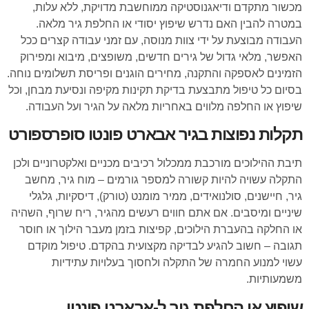
מכשור מתקדם ודיאגנוסטיקה ממוחשבת מדויקת, ללא עלות,
במטרה להבין האם נדרש שיפוץ יסודי או החלפת גיר מלאה.
העבודה מבוצעת על ידי צוות מנוסה, עם זמני עבודה קצרים ככל
האפשר, מלאי גדול של גירים חדשים, משופצים, מיבוא ומפירוק
הזמינים לאספקה והתקנה, מחירים הוגנים ופריסת תשלומים נוחה.
בסיום כל טיפול מתבצעת בדיקת תקינות מקיפה ונסיעת מבחן, וכל
שיפוץ או החלפה מלווים באחריות מלאה על הגיר ועל העבודה.
תקלות נפוצות בגיר אבארט פונטו סופרספורט
תיבת ההילוכים מורכבת ממכלול רכיבים מכניים ואלקטרוניים ולכן
התקלה עשויה להיות קשורה למספר גורמים – מוח גיר, מחשב
גיר, חיישנים, סולנואידים, ממיר מומנט (טורק), דיסקיות, גלגלי
שיניים ומיסבים. אם אתם חווים רעשים מהגיר, ריח שרוף, השהיה
או החלקה בהעברת הילוכים, קפיצות בזמן מעבר הילוך או חוסר
תגובה – חשוב להגיע לבדיקה מקצועית בהקדם. טיפול מוקדם
עשוי למנוע החמרה של התקלה ולחסוך בעלויות עתידיות
משמעותיות.
שיפוץ או החלפת גיר ל-אבארט פונטו