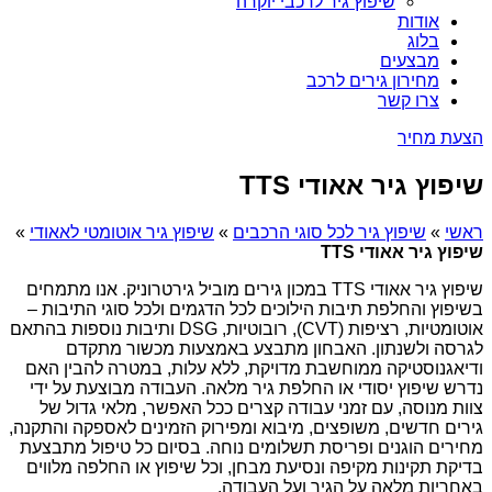
שיפוץ גיר לרכבי יוקרה
אודות
בלוג
מבצעים
מחירון גירים לרכב
צרו קשר
הצעת מחיר
שיפוץ גיר אאודי TTS
ראשי
»
שיפוץ גיר לכל סוגי הרכבים
»
שיפוץ גיר אוטומטי לאאודי
»
שיפוץ גיר אאודי TTS
שיפוץ גיר אאודי TTS במכון גירים מוביל גירטרוניק. אנו מתמחים
בשיפוץ והחלפת תיבות הילוכים לכל הדגמים ולכל סוגי התיבות –
אוטומטיות, רציפות (CVT), רובוטיות, DSG ותיבות נוספות בהתאם
לגרסה ולשנתון. האבחון מתבצע באמצעות מכשור מתקדם
ודיאגנוסטיקה ממוחשבת מדויקת, ללא עלות, במטרה להבין האם
נדרש שיפוץ יסודי או החלפת גיר מלאה. העבודה מבוצעת על ידי
צוות מנוסה, עם זמני עבודה קצרים ככל האפשר, מלאי גדול של
גירים חדשים, משופצים, מיבוא ומפירוק הזמינים לאספקה והתקנה,
מחירים הוגנים ופריסת תשלומים נוחה. בסיום כל טיפול מתבצעת
בדיקת תקינות מקיפה ונסיעת מבחן, וכל שיפוץ או החלפה מלווים
באחריות מלאה על הגיר ועל העבודה.