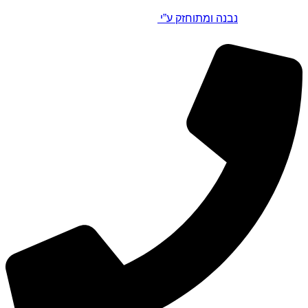
נבנה ומתוחזק ע”י