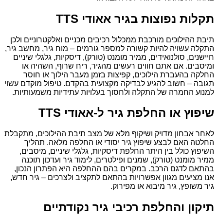
תקלות נפוצות בגיר אאודי TTS
תיבת ההילוכים מורכבת ממכלול רכיבים מכניים ואלקטרוניים ולכן
התקלה עשויה להיות קשורה למספר גורמים – מוח גיר, מחשב גיר,
חיישנים, סולנואידים, ממיר מומנט (טורק), דיסקיות, גלגלי שיניים
ומיסבים. אם אתם חווים רעשים מהגיר, ריח שרוף, השהיה או
החלקה בהעברת הילוכים, קפיצות בזמן מעבר הילוך או חוסר
תגובה – חשוב להגיע לבדיקה מקצועית בהקדם. טיפול מוקדם עשוי
למנוע החמרה של התקלה ולחסוך בעלויות עתידיות משמעותיות.
שיפוץ או החלפת גיר ל-אאודי TTS
לאחר אבחון מדויק ושיקוף מלא של מצב תיבת ההילוכים, מתקבלת
החלטה האם לבצע שיפוץ גיר יסודי או החלפה מלאה. תהליך
השיפוץ כולל בין היתר החלפת דיסקיות, גלגלי שיניים, מיסבים,
ממיר מומנט (טורק), שמנים ופילטרים, לימוד גיר ועדכון תוכנה
בהתאם לדגם הרכב. במקרים בהם ההחלפה היא הפתרון הנכון,
אנו מציעים מגוון אפשרויות בהתאם לתקציב ולצרכים – גיר חדש,
גיר משופץ, גיר מיבוא או מפירוק.
תיקון והחלפת רכיבי גיר נקודתיים