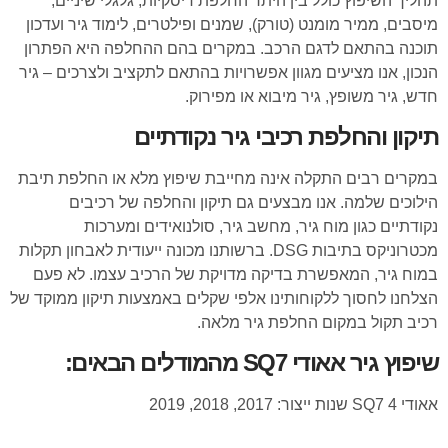
תהליך השיפוץ כולל בין היתר החלפת דיסקיות, גלגלי שיניים,
מיסבים, ממיר מומנט (טורק), שמנים ופילטרים, לימוד גיר ועדכון
תוכנה בהתאם לדגם הרכב. במקרים בהם ההחלפה היא הפתרון
הנכון, אנו מציעים מגוון אפשרויות בהתאם לתקציב ולצרכים – גיר
חדש, גיר משופץ, גיר מיבוא או מפירוק.
תיקון והחלפת רכיבי גיר נקודתיים
במקרים רבים התקלה אינה מחייבת שיפוץ מלא או החלפת תיבת
הילוכים שלמה. אנו מבצעים גם תיקון והחלפה של רכיבים
נקודתיים כגון מוח גיר, מחשב גיר, סולנואידים ומערכות
מכטרוניקס בתיבות DSG. ברשותנו מכונה ייעודית לאבחון תקלות
במוח גיר, המאפשרת בדיקה מדויקת של הרכיב עצמו. לא פעם
הצלחנו לחסוך ללקוחותינו אלפי שקלים באמצעות תיקון ממוקד של
רכיב תקול במקום החלפת גיר מלאה.
שיפוץ גיר אאודי SQ7 מהמודלים הבאים:
אאודי SQ7 4 שנות ייצור: 2017, 2018, 2019