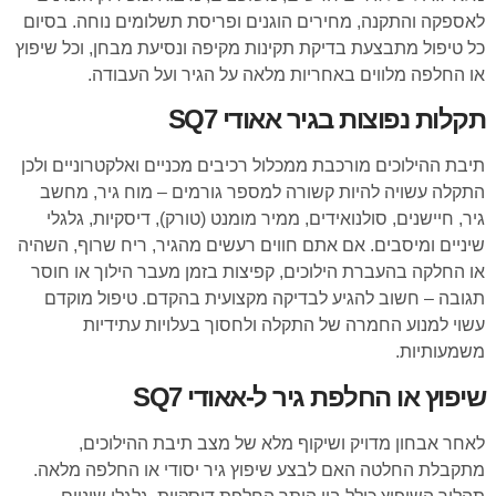
לאספקה והתקנה, מחירים הוגנים ופריסת תשלומים נוחה. בסיום
כל טיפול מתבצעת בדיקת תקינות מקיפה ונסיעת מבחן, וכל שיפוץ
או החלפה מלווים באחריות מלאה על הגיר ועל העבודה.
תקלות נפוצות בגיר אאודי SQ7
תיבת ההילוכים מורכבת ממכלול רכיבים מכניים ואלקטרוניים ולכן
התקלה עשויה להיות קשורה למספר גורמים – מוח גיר, מחשב
גיר, חיישנים, סולנואידים, ממיר מומנט (טורק), דיסקיות, גלגלי
שיניים ומיסבים. אם אתם חווים רעשים מהגיר, ריח שרוף, השהיה
או החלקה בהעברת הילוכים, קפיצות בזמן מעבר הילוך או חוסר
תגובה – חשוב להגיע לבדיקה מקצועית בהקדם. טיפול מוקדם
עשוי למנוע החמרה של התקלה ולחסוך בעלויות עתידיות
משמעותיות.
שיפוץ או החלפת גיר ל-אאודי SQ7
לאחר אבחון מדויק ושיקוף מלא של מצב תיבת ההילוכים,
מתקבלת החלטה האם לבצע שיפוץ גיר יסודי או החלפה מלאה.