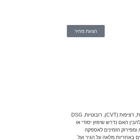
הצעת מחיר
שיפוץ גיר אאודי Q8 במכון גירים מוביל גירטרוניק. אנו מתמחים בשיפוץ והחלפת תיבות הילוכים לכל הדגמים ולכל סוגי התיבות – אוטומטיות, רציפות (CVT), רובוטיות, DSG
ין האם נדרש שיפוץ יסודי או
 ומפירוק הזמינים לאספקה
ים באחריות מלאה על הגיר ועל