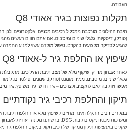
העבודה.
תקלות נפוצות בגיר אאודי Q8
תיבת ההילוכים מורכבת ממכלול רכיבים מכניים ואלקטרוניים ולכן הת
(טורק), דיסקיות, גלגלי שיניים ומיסבים. אם אתם חווים רעשים מהג
להגיע לבדיקה מקצועית בהקדם. טיפול מוקדם עשוי למנוע החמרה ש
שיפוץ או החלפת גיר ל-אאודי Q8
לאחר אבחון מדויק ושיקוף מלא של מצב תיבת ההילוכים, מתקבלת הח
גלגלי שיניים, מיסבים, ממיר מומנט (טורק), שמנים ופילטרים, לימוד
אפשרויות בהתאם לתקציב ולצרכים – גיר חדש, גיר משופץ, גיר מיבו
תיקון והחלפת רכיבי גיר נקודתיים
במקרים רבים התקלה אינה מחייבת שיפוץ מלא או החלפת תיבת הילוכי
ומערכות מכטרוניקס בתיבות DSG. ברשותנ
שקלים באמצעות תיקון ממוקד של רכיב תקול במקום החלפת גיר מל